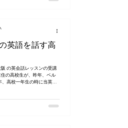
fe' と、'Between' というオリジナ
1年に発表されたマーヴィン・
 On' は、当時のベトナム戦争を憂い
にも Concert for
A
ためのコンサート）と銘打ってゲ
家カフェ・楽時屋さんで貸切
の英語を話す高
曲を歌いましたが、2026年
い方向へ向かっているとは言
阪 の英会話レッスンの受講
在住の高校生が、昨年、ベル
年、高校一年生の時に当英会
普段は学校の英語対策と英会
、昨年の6月頃から留学・ホ
表現などもレッスンで練習
は留学に必要な書類の英語に
した。 なかには、書類を日
なければいけないものもあ