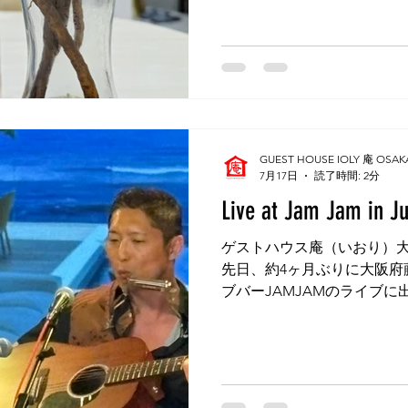
老いた馬が、二日目の朝に
参酒をくださいました。 ま
労し、それを彼にインスタ
と、開けにくい場合の対処
のを送ってくれました。韓国
ンの翻訳カメラで読み取る
めると緩くなって開けるこ
疑でやってみると、はたし
GUEST HOUSE IOLY 庵 OSAK
いざ、飲んでみると、良薬
7月17日
読了時間: 2分
しょうか、実に苦かったです
Live at Jam Jam in Ju
れ様と一緒に宿泊された大阪
女性が、今は当英会話教室
ゲストハウス庵（いおり）大
いて、オンライン・レッス
先日、約4ヶ月ぶりに大阪府
田市から対面レッスンを受講
ブバーJAMJAMのライブに
お方、関東にお住まいだっ
さんたちは、かぐや姫、玉
トニー・ヒューストンなど
ジナルを弾き語りする若者
爆発していました。 私は、マー
Going On', ボブ・ディランの 'J