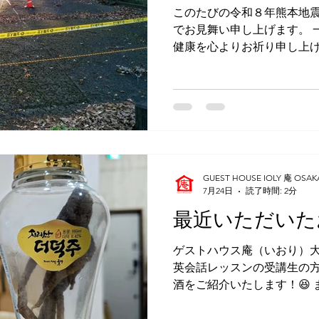
で、その夜、飲みに行った
このたびの令和８年熊本地
ころにある、今年オープン
でお見舞い申し上げます。 
健康を心よりお祈り申し上げ
で被災され、家屋の倒壊、
は、熊本県から遠くはあり
おり）大阪 に無料で宿泊して
の熊本地震の際に三回ほど
活動をさせていただきました
方々の避難所として使われ
送られてきていた支援物資
GUEST HOUSE IOLY 庵 OSAK
も被害が大きかった益城町
7月24日
読了時間: 2分
去のほかに外国人ボランテ
最近いただいたお
の間の通訳をして、御船町
家屋の中の物の運搬、そし
ゲストハウス庵（いおり）大
て来れなくなった地元の方
英会話レッスンの受講生の
という、活動でした。 益城
酒をご紹介いたします！😆
被災した家の中から物を出
連さんである韓国・釜山の
況に泣き崩れる地元のおば
本酒のようなお酒をくださ