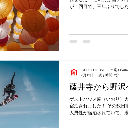
かけ。次にお目にかかったの
が二回目で、三年ぶりでした
むすんでは楽しくいろいろ
て、二年前に私が台湾を旅
ろ案内してくれたものでした
島、福岡を巡り、それから
のこと。 広島では平和公園
もみじ饅頭を堪能したそうで
動したと話してくれました。
などを散策してまわったそ
今、台湾の人たちの間では
の火付け役となったのは、
GUEST HOUSE IOLY 庵 OSAK
を絶賛したからだとか。 そ
6月12日
読了時間: 2分
へ移動し、ゲストハウス庵へ
藤井寺から野沢
てきたとのことで、大阪に
前８時台にチェックインされました。 三
ゲストハウス庵（いおり）大
したが、当ゲストハウス本
宿泊されました！ その数日
いないことや、前回の宿泊時に
人男性が宿泊されていて、
が自動的に使えたことなど
りました。♨ 60代ぐらい
ともと藤井寺にお住まいだ