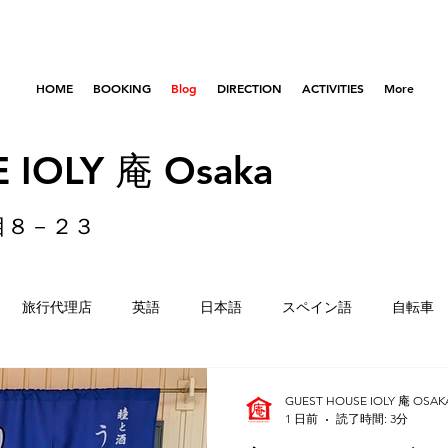
HOME
BOOKING
Blog
DIRECTION
ACTIVITIES
More
 IOLY 庵 Osaka
目８－２３
旅行代理店
英語
日本語
スペイン語
自転車
はびきのコロセアム
東京
横浜
留学生
重量
GUEST HOUSE IOLY 庵 OSAK
1 日前
読了時間: 3分