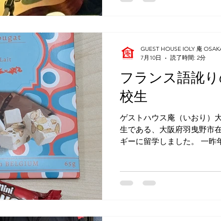
トルズの 'A Day in the Li
ル曲を披露しました。 197
ゲイの 'What's Going
た反戦歌で、私は四年前の2022年
GUEST HOUSE IOLY 庵 OSAK
Ukraine（ウクライナの
7月10日
読了時間: 2分
ストハウス庵の近くの古民
フランス語訛り
ライブを敢行したときにも同
現在、世界情勢は一向にい
校生
えません
ゲストハウス庵（いおり）大
生である、大阪府羽曳野市
ギーに留学しました。 一昨
話教室での受講を始めて、
話を中心に扱っていましたが
ームステイ先で使える英語
し、また、保護者の方から
関する質問を私が受けもしま
本語と英語の両方で提出し