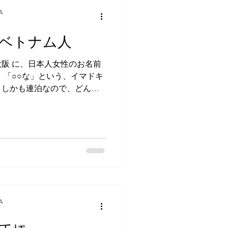
、斡旋業者やベルギーのスク
A
たメールを私が翻訳してさし
でも、ヨーロッパ諸国の中で
ベトナム人
取りにくい国だそうで、必要
、ベルギー大使館に本人と保
阪 に、日本人女性のお名前
、そのために東京まで行った
 「○○な」という、イマドキ
使館まで行ったのに、そこの
、しかも連泊なので、どんな
イヤになった、とはお母様の
るのかと思っていたのです
学に行かせるって言わなけれ
話が鳴って出てみると、電話
えおっしゃっていました…。
前の感じから女性をイメージ
だったというケースが以前あ
うか…。「○○な」という名
旨のお電話だったので、すぐに
ると、男性と女性が。 中へ
に一人増えて、３人になりま
はとてもにこやかです。 聞い
A
れるのはその方で、ベトナム
性と宿泊名義の女性はご夫婦