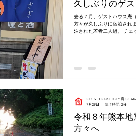
久しぶりのゲス
墳群
鼓いちじくソース
恵我ノ荘駅
サンドイッチ
去る７月、ゲストハウス庵（
方々が久しぶりに宿泊されま
ity
台湾
西国三十三所
藤井寺
泊された若者二人組。 チェ
ョンで隔てた奥のテーブル
レッスンをしていましたが
の一人がすぐに「英語のレ
す。😶 当ゲストハウスの
んでいなければ、私がゲス
ンも行っていることを知るは
か見てくださったのですか。
も来たことあるんですよ。」
ことが、以前宿泊されてい
GUEST HOUSE IOLY 庵 OSAK
～！？ 「いつ頃、来られま
7月29日
読了時間: 2分
年前とのこと。 ６年前は羽
令和８年熊本地
前に藤井寺に移転したこと
じ場所、藤井寺だったので５
方々へ
人は兵庫県明石市、もう一