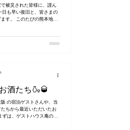
先は当館から歩いて７分のと
震で被災された皆様に、謹ん
したばかりの居酒屋
一日も早い復旧と、皆さまの
ます。 このたびの熊本地震
停電や断水で困っている方
ますが、ゲストハウス庵（い
いただけます。 私は10年前
熊本の被災地でボランティア
。 熊本市内では被災された
ていた体育館の掃除や同所に
の仕分けをして、当時もっと
A
（ましきまち）では瓦礫の撤
ィア団体と地元住民の方々と
酒たち🍶🥃
（みふねまち）では被災した
て、南阿蘇の牧場では被災し
阪 の宿泊ゲストさんや、当
の代わりに馬のお世話をする
方たちから最近いただいたお
町では瓦礫の撤去と一緒に、
 まずは、ゲストハウス庵の常
す作業などもあり、悲惨な状
男性が、前回は日本でいう日
ちゃんや、南阿蘇の牧場の年
ったのですが、今回は高麗人