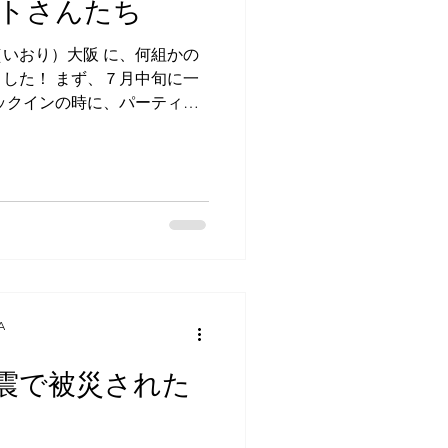
トさんたち
アプリコット
いおり）大阪 に、何組かの
した！ まず、７月中旬に一
ックインの時に、パーティシ
では小学生の男の子の英会話
、それを目にした若者のうち
ッスンですか。」と言いま
ウェブサイトか何かの文言を読
トハウスの中で英会話レッス
ずがないと思い、 「お、何
」と笑顔で言うと、 「前に
と彼。 なに～！？ 私とした
た方を覚えていないのか
A
したか？」と伺うと、５、６
曳野市で運営していて、５年
震で被災された
を伝えると、前回の宿泊も同
年前だということに。 お一
人は大阪府松原市からお越し