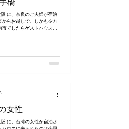
手橋
自動車整備会社がそのベトナ
トに入居できる日まで当館に
阪 に、奈良のご夫婦が宿泊
てもにこやかなこのベトナム
市からお越しで、しかも夕方
だそうで、日本語もそれなり
駒市でしたらゲストハウス庵
したときは
それほど遠くなく、しかも車
りません。一体、どんなご縁
と思いながらお出迎えしてみ
婦で、「栗橋さんのね…。」
。 すぐにピンと来て、「し
私が反応しました。⚾ 藤井
すん」という名前のスナック
ァローズの栗橋茂さんが切り
かつての選手と一緒に飲めて
A
、このお店に行くために関東
た方もおられました。 今回
の女性
飲みに行くからには近くで宿
当館を見つけてくださったと
阪 に、台湾の女性が宿泊さ
ンされて少ししてすぐにお出
トハウスに来られたのは今回