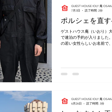
り、私がその英訳をしたり
GUEST HOUSE IOLY 庵 OSAK
ールから英語で送られてき
7月3日
読了時間: 2分
あげたりもしました。 なん
ポルシェを直す
も、ベルギーは留学ビザが
な書類を揃えるだけでなく
ゲストハウス庵（いおり）大
護者の方が行く必要があり
で連泊の予約が入りました。
そうです。 遠路はるばる大
の若い女性らしいお名前で
係りの人の態度が冷たくて
方がどんなご縁で宿泊され
談。「こんなに大変なら留
が、チェックイン当日に電
ば良かったです…。」とさ
の主は男性です！💦 お名
�
していたけど実際には男性
りました。今回もそうでしょ
前の男性！？😶 到着した
私が玄関ドアを開けて出迎え
お通しすると、男性がさら
した。😶 三人目のその男性
GUEST HOUSE IOLY 庵 OSAK
てみると、このたび宿泊さ
6月26日
読了時間: 3分
出身。 電話をくださった男