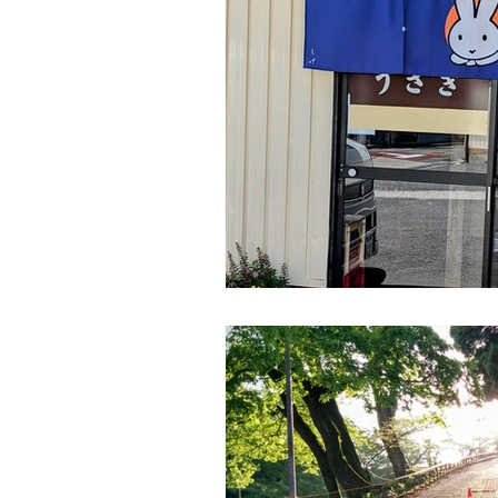
Tokyo
Yokohama
古市古
sandwich
apricot
univers