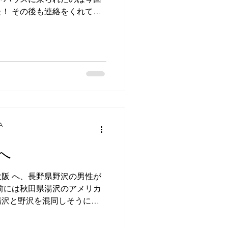
は翌朝となりました。 しゃ
！ その後も連絡をくれてい
なお話しが聞けたとの
したときにも再会し、いろい
。 今回は友達と一緒に広
一人で大阪へとやってきたと
や宮島を訪れ、お好み焼きや
す。 特に宮島の美しさに感
 広島から福岡へ行き、神社
うですが、この女性いわく、
福岡が大人気だそうです。そ
台湾のユーチューバーが福岡
A
して、そこからは一人で大阪
。 福岡から夜行バスでやっ
へ
は早朝に到着し、当館にも午
年ぶりの投宿で
阪 へ、長野県野沢の男性が
館の間取りが以前と変わって
前には秋田県湯沢のアメリカ
使用していた当館のWi-Fi
湯沢と野沢を混同しそうにな
に感激して
と思しきこの日本人男性は、も
ったそうで、はたして、河内