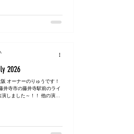
私がそこに戻ると、すでに
ず、瓶の蓋を開けるのに一苦
グラム・メッセージで伝える
法がネットに掲載されている
語で。 それをスマートフォ
と、ヘアドライヤーで蓋を温
とができるとのこと。半信半
て開けることができました！
A
は口に苦しということなので
…。😅 次に、以前一度お連
ly 2026
府吹田市にお住まいの60代
の受講生になってくださって
阪 オーナーのりゅうです！
ンではなく、遠路はるばる吹
藤井寺市の藤井寺駅前のライ
しに来られています！ この
出演しました～！！ 他の演者
たこともあったり
置浩二、中島みゆき、ホイッ
の曲を歌われたり、全曲オリ
がいたりと、みなさん個性が
ヴィン・ゲイの 'What's
ust Like A Woman', ビー