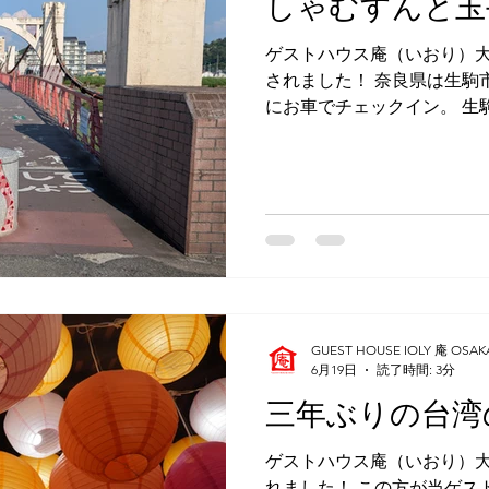
しゃむすんと玉
で、ご夫婦で経営している
ム人男性を雇用し、アパー
ゲストハウス庵（いおり）大
宿泊するのことでした。 と
されました！ 奈良県は生駒
人男性は、日本在住歴７年
にお車でチェックイン。 生
に上手でした。 初めて来日
がある大阪府藤井寺市から
での移動なら１時間もかか
で当館に宿泊されるのか、
ると、とても気さくなご夫
と笑顔で話し始められました
ゃむすんさんですね！」と、
寺商店街の中に、「しゃむ
があり、かつての近鉄バフ
盛りされているお店です。
GUEST HOUSE IOLY 庵 OSAK
話しが聞けるということで
6月19日
読了時間: 3分
などから当館に宿泊に来られ
三年ぶりの台湾
のご夫婦も、しゃむすんに
泊できるところを探して、
ゲストハウス庵（いおり）大
のことでした。 チェックイ
れました！ この方が当ゲス