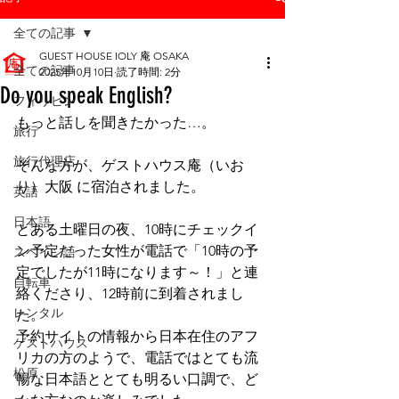
全ての記事
GUEST HOUSE IOLY 庵 OSAKA
全ての記事
2025年10月10日
読了時間: 2分
Do you speak English?
フィリピン
もっと話しを聞きたかった…。
旅行
旅行代理店
そんな方が、ゲストハウス庵（いお
り）大阪 に宿泊されました。
英語
日本語
とある土曜日の夜、10時にチェックイ
ン予定だった女性が電話で「10時の予
スペイン語
定でしたが11時になります～！」と連
自転車
絡くださり、12時前に到着されまし
レンタル
た。
予約サイトの情報から日本在住のアフ
ゲストハウス
リカの方のようで、電話ではとても流
松原
暢な日本語ととても明るい口調で、ど