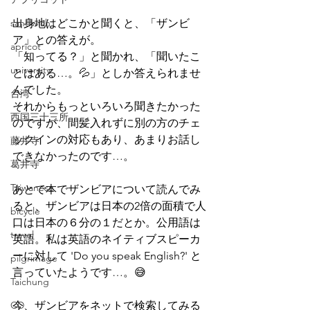
sandwich
出身地はどこかと聞くと、「ザンビ
ア」との答えが。
apricot
「知ってる？」と聞かれ、「聞いたこ
university
とはある…。💦」としか答えられませ
んでした。
台湾
それからもっといろいろ聞きたかった
西国三十三所
のですが、間髪入れずに別の方のチェ
ックインの対応もあり、あまりお話し
藤井寺
できなかったのです…。
葛井寺
Taiwanese
あとで本でザンビアについて読んでみ
ると、ザンビアは日本の2倍の面積で人
bicycle
口は日本の６分の１だとか。公用語は
travel
英語。私は英語のネイティブスピーカ
ーに対して 'Do you speak English?' と
pilgrimage
言っていたようです…。😅
Taichung
CD
今、ザンビアをネットで検索してみる