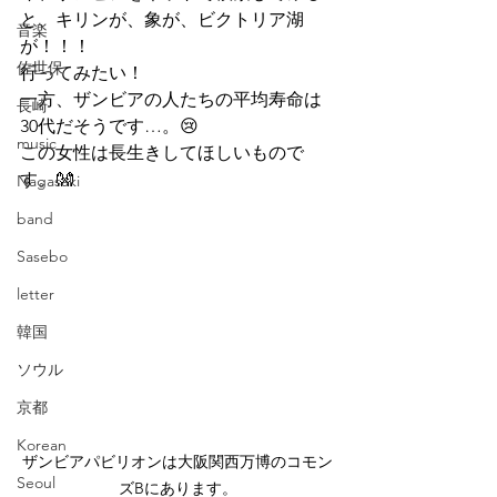
と、キリンが、象が、ビクトリア湖
音楽
が！！！
佐世保
行ってみたい！
一方、ザンビアの人たちの平均寿命は
長崎
30代だそうです…。😢
music
この女性は長生きしてほしいもので
す。👐
Nagasaki
band
Sasebo
letter
韓国
ソウル
京都
Korean
ザンビアパビリオンは大阪関西万博のコモン
Seoul
ズBにあります。