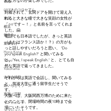
んな方なのか楽しみでした。
香港
はびきのコロセアム
到着されて、玄関ドアを開けて迎え入
東京
れると大きな瞳で大きな笑顔の女性が
「○○です～！」と名前を言ってくれま
横浜
した。🤗
留学生
電話でも日本語でしたが、きっと英語
（またはフランス語か！？）の方がも
重量挙げ
っと話しやすいだろうと思い、 'Do 
Hong Kong
you speak English?' と聞いてみる
と、'Yes, I speak English.' と、とても自
Tokyo
然な英語で返ってきました。
Yokohama
古市古墳群
それからは英語で会話し、聞いてみる
と、筑波大学に通う留学生だそうで
鼓いちじくソース
す。
恵我ノ荘駅
大阪へは、大阪関西万博のために来た
とのことで、閉場時間の夜10時まで会
サンドイッチ
場にいたそうです。
アプリコット