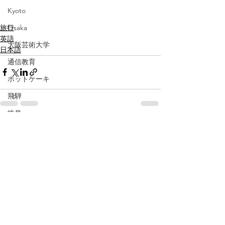
Kyoto
旅行
Osaka
英語
大阪芸術大学
日本語
通信教育
ホットケーキ
飛騨
岐阜
すべて表示
最新記事
pancake
Gifu
baby
広島
伊勢
三重