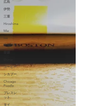
広島
伊勢
三重
Hiroshima
Mie
Ise
軽減税率
愛媛
Ehime
コーヒー
シカプー
Chicago
Poodle
ブレスレ
ット
タイ