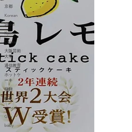
京都
Korean
Seoul
Kyoto
Osaka
大阪芸術
大学
通信教育
ホットケ
ーキ
飛騨
岐阜
pancake
Gifu
baby