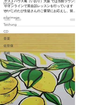
Consultation on study-abroad
bicycle
travel
ゲストハウス庵（いおり）大阪 では当館ラウンジ
やオンラインで英会話レッスンを行っています
pilgrimage
が、このたび生徒さんのご要望にお応えし、留学
Taichung
相談センターを開設しました！
CD
音楽
佐世保
長崎
music
Nagasaki
band
Sasebo
letter
韓国
ソウル