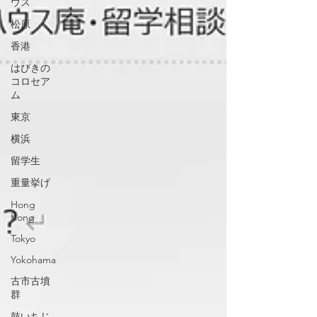
ウス
松原
香港
はびきの
コロセア
ム
東京
横浜
留学生
重量挙げ
Hong
Kong
Tokyo
Yokohama
古市古墳
群
鼓いちじ