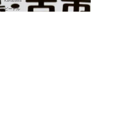
Kanazawa
ビートル
ズ
百舌鳥古
市古墳群
柏原
コスプレ
チュニジ
ア人
Thai
チュニジ
ア
山梨
千葉
キン肉マ
ン
バイク