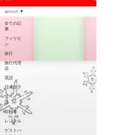
apricot
全ての記
事
フィリピ
ン
旅行
旅行代理
店
英語
日本語
スペイン
語
自転車
レンタル
ゲストハ