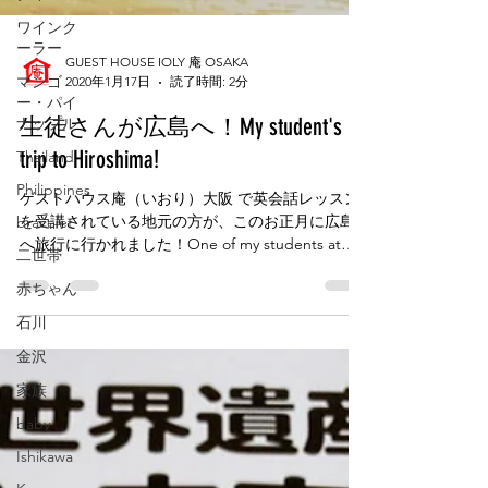
ワインク
ーラー
マンゴ
ー・パイ
ナップル
Thailand
GUEST HOUSE IOLY 庵 OSAKA
2020年1月17日
読了時間: 2分
Philippines
生徒さんが広島へ！My student's
bracelet
trip to Hiroshima!
二世帯
赤ちゃん
ゲストハウス庵（いおり）大阪 で英会話レッスン
を受講されている地元の方が、このお正月に広島
石川
へ旅行に行かれました！One of my students at
金沢
Guest House Ioly Osaka visited Hiroshima for the
winter hol!
家族
baby
Ishikawa