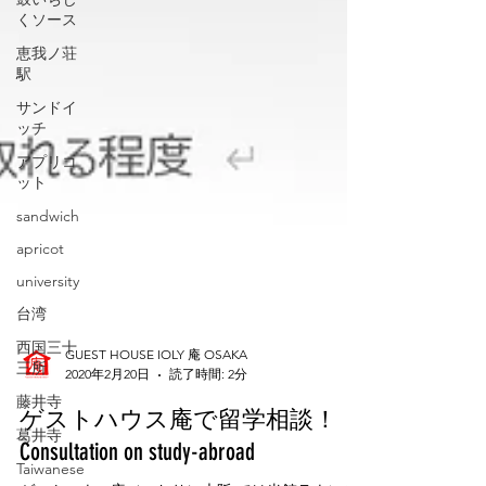
くソース
恵我ノ荘
駅
サンドイ
ッチ
アプリコ
ット
sandwich
apricot
university
台湾
西国三十
三所
藤井寺
GUEST HOUSE IOLY 庵 OSAKA
2020年2月20日
読了時間: 2分
葛井寺
ゲストハウス庵で留学相談！
Taiwanese