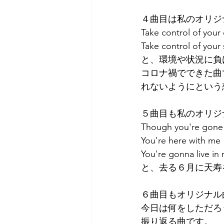
４曲目は私のオリジナル曲、
Take control o
Take control o
と、環境や状況に負
コロナ禍でできた曲
れないようにという
５曲目も私のオリジナル曲、
Though you're
You're here wi
You're gonna l
と、去る６月に天寿
６曲目もオリジナル曲、'Wh
今日は何をしただろ
振り返る曲です。