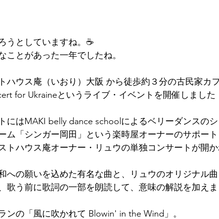
墳群
鼓いちじくソース
恵我ノ荘駅
サンドイッチ
わろうとしていますね。☕
ity
台湾
西国三十三所
藤井寺
なことがあった一年でしたね。
ストハウス庵（いおり）大阪 から徒歩約３分の古民家カ
ert for Ukraineというライブ・イベントを開催しました
はMAKI belly dance schoolによるベリーダンス
ーム「シンガー岡田」という楽時屋オーナーのサポート
ストハウス庵オーナー・リュウの単独コンサートが開か
和への願いを込めた有名な曲と、リュウのオリジナル曲
、歌う前に歌詞の一部を朗読して、意味の解説を加えま
「風に吹かれて Blowin' in the Wind」。