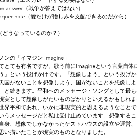
 to escalate（エスカレートする必要はない）
 not the answer（戦争が答えではない）
 can conquer hate（愛だけが憎しみを支配できるのだから）
 on?' （どうなっているのか？）
ンの「イマジン Imagine」。
とても有名ですが、歌う前にImagineという言葉自体
う」という投げかけです。「想像しよう」という投げか
天国がないことを想像しよう、国がないことを想像しよ
、と続きます。平和へのメッセージ・ソングとして最も
現実として想像しがたいものばかりといえるかもしれま
世界平和であれ、いかに非現実的と思えるようなことで
いうメッセージだと私は受け止めています。想像するこ
自身、想像でしかなかったゲストハウスの設立や運営、
思い描いたことが現実のものとなりました。