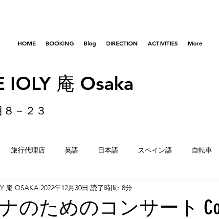
HOME
BOOKING
Blog
DIRECTION
ACTIVITIES
More
 IOLY 庵 Osaka
目８－２３
旅行代理店
英語
日本語
スペイン語
自転車
LY 庵 OSAKA
2022年12月30日
読了時間: 8分
はびきのコロセアム
東京
横浜
留学生
重量
のためのコンサート Concer