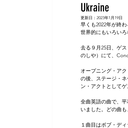
Ukraine
Tokyo
Yokohama
古市古
更新日：
2023年1月19日
早くも2022年が終
sandwich
apricot
univers
世界的にもいろいろ
去る９月25日、ゲ
のしや）にて、Conc
オープニング・アクトに
の後、ステージ・ネ
ン・アクトとしてゲ
全曲英語の曲で、平
いました。どの曲も
１曲目はボブ・ディランの