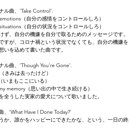
'Take Control'.
f your emotions（自分の感情をコントロールしろ）
f your situations（自分の状況をコントロールしろ）
けず、自分の機嫌を自分で取るためのメッセージです。
ですが、コロナ禍という状況でなくても、自分の機嫌を
想いを込めて書いた曲です。
'Though You're Gone'.
 gone（きみは去ったけど）
th me（いまもここにいる）
ive in my memory（思い出の中で生き続ける）
を全うした実家の愛犬について歌いました。
at Have I Done Today?'
うか、誰かをハッピーにできたかな、という、一日の終