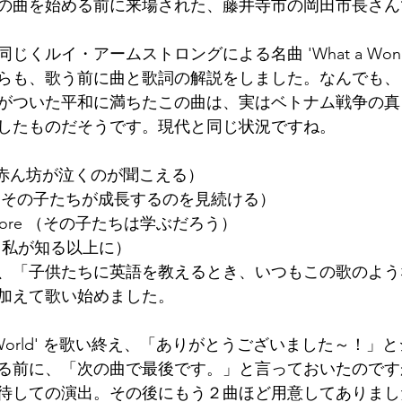
の曲を始める前に来場された、藤井寺市の岡田市長さん
ルイ・アームストロングによる名曲 'What a Wonderfu
らも、歌う前に曲と歌詞の解説をしました。なんでも、
がついた平和に満ちたこの曲は、実はベトナム戦争の真
したものだそうです。現代と同じ状況ですね。
s cry （赤ん坊が泣くのが聞こえる）
 grow（その子たちが成長するのを見続ける）
much more （その子たちは学ぶだろう）
know'（私が知る以上に）
、「子供たちに英語を教えるとき、いつもこの歌のよう
加えて歌い始めました。
erful World' を歌い終え、「ありがとうございました～！
る前に、「次の曲で最後です。」と言っておいたのです
待しての演出。その後にもう２曲ほど用意してありまし