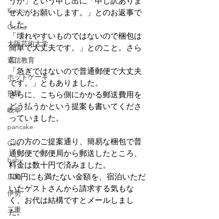
うか」という申し出に「申し訳ありま
Kyoto
せんがお願いします。」とのお返事で
した。
Osaka
「壊れやすいものではないので梱包は
大阪芸術大学
簡単で大丈夫です。」とのこと。さら
に
通信教育
「急ぎではないので普通郵便で大丈夫
ホットケーキ
です。」ともありました。
飛騨
さらに、こちら側にかかる郵送費用を
どう払うかという提案も書いてくださ
岐阜
っていました。
pancake
この方のご提案通り、簡易な梱包で普
Gifu
通郵便で郵便局から郵送したところ、
baby
料金は数十円で済みました。
広島
100円にも満たない金額を、宿泊いただ
いたゲストさんから請求する気もな
伊勢
く、お代は結構ですとメールしまし
三重
た。