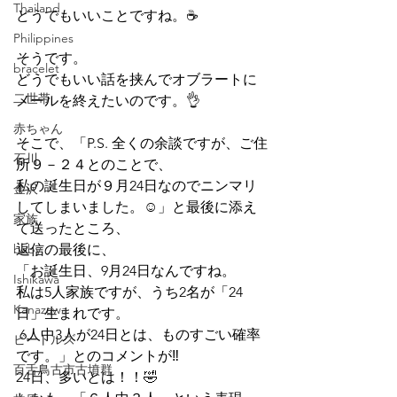
Thailand
どうでもいいことですね。☕
Philippines
そうです。
bracelet
どうでもいい話を挟んでオブラートに
二世帯
メールを終えたいのです。👌
赤ちゃん
そこで、「P.S. 全くの余談ですが、ご住
石川
所９－２４とのことで、
私の誕生日が９月24日なのでニンマリ
金沢
してしまいました。☺」と最後に添え
家族
て送ったところ、
baby
返信の最後に、
「お誕生日、9月24日なんですね。
Ishikawa
私は5人家族ですが、うち2名が「24
Kanazawa
日」生まれです。
 6人中3人が24日とは、ものすごい確率
ビートルズ
です。」とのコメントが‼
百舌鳥古市古墳群
24日、多いとは！！🤣