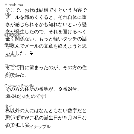
Hiroshima
そこで、お代は結構ですという内容で
Mie
メールを締めくくると、それ自体に重
さが感じられるかも知れないという懸
Ise
念が発生したので、それを避けるべく
軽減税率
全く関係ない、もっと軽いタッチの話
愛媛
を挟んでメールの文章を終えようと思
いました。🍵
Ehime
コーヒー
そこで目に留まったのが、その方の住
所でした。
シカプー
Chicago Poodle
その方の住所の番地が、９番24号、
ブレスレット
９-24だったのです‼
タイ
私以外の人にはなんともない数字だと
ワインクーラー
思いますが、私の誕生日が９月24日な
のです！🤗
マンゴー・パイナップル