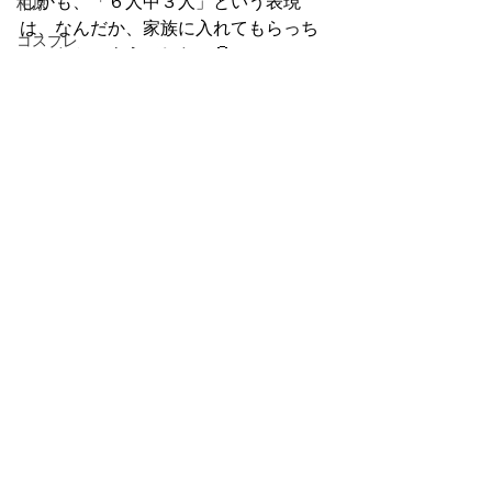
しかも、「６人中３人」という表現
柏原
は、なんだか、家族に入れてもらっち
コスプレ
ゃったかのようでした。🤗
チュニジア人
Thai
チュニジア
山梨
千葉
キン肉マン
バイク
写真はイメージです
岡山
旅行
大阪
ゲストハウス
家族