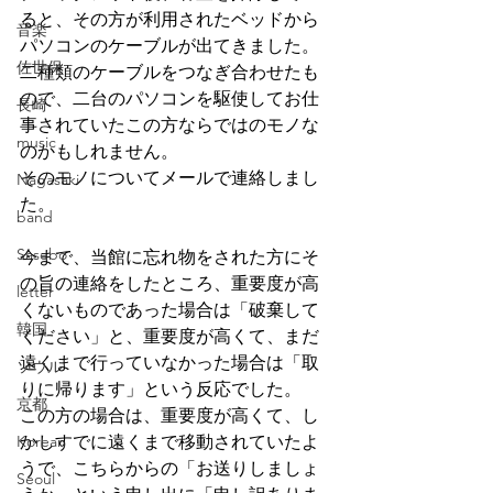
ると、その方が利用されたベッドから
音楽
パソコンのケーブルが出てきました。
佐世保
二種類のケーブルをつなぎ合わせたも
ので、二台のパソコンを駆使してお仕
長崎
事されていたこの方ならではのモノな
music
のかもしれません。
そのモノについてメールで連絡しまし
Nagasaki
た。
band
Sasebo
今まで、当館に忘れ物をされた方にそ
の旨の連絡をしたところ、重要度が高
letter
くないものであった場合は「破棄して
韓国
ください」と、重要度が高くて、まだ
遠くまで行っていなかった場合は「取
ソウル
りに帰ります」という反応でした。
京都
この方の場合は、重要度が高くて、し
Korean
かしすでに遠くまで移動されていたよ
うで、こちらからの「お送りしましょ
Seoul