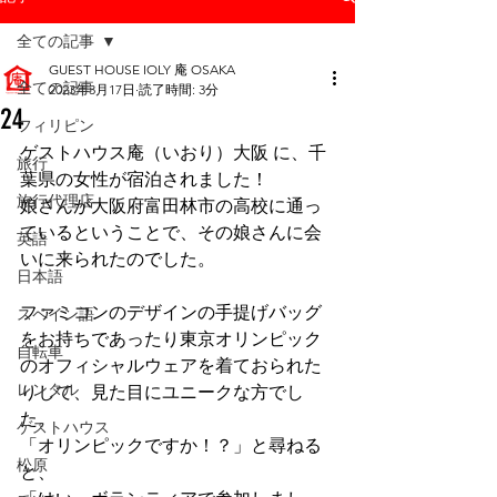
全ての記事
GUEST HOUSE IOLY 庵 OSAKA
全ての記事
2023年3月17日
読了時間: 3分
24
フィリピン
ゲストハウス庵（いおり）大阪 に、千
旅行
葉県の女性が宿泊されました！
旅行代理店
娘さんが大阪府富田林市の高校に通っ
ているということで、その娘さんに会
英語
いに来られたのでした。
日本語
ファミコンのデザインの手提げバッグ
スペイン語
をお持ちであったり東京オリンピック
自転車
のオフィシャルウェアを着ておられた
レンタル
りして、見た目にユニークな方でし
た。
ゲストハウス
「オリンピックですか！？」と尋ねる
松原
と、