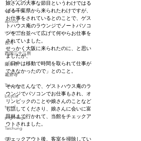
娘さんの大事な節目というわけではる
sandwich
ばる千葉県から来られたわけですが、
お仕事をされているとのことで、ゲス
apricot
トハウス庵のラウンジでノートパソコ
university
ンを二台並べて広げて何やらお仕事を
されていました。
台湾
せっかく大阪に来られたのに、と思い
西国三十三所
ましたが、
「日中は移動で時間を取られて仕事が
藤井寺
できなかったので」とのこと。
葛井寺
Taiwanese
そんなこんなで、ゲストハウス庵のラ
ウンジでパソコンでお仕事もされ、オ
bicycle
リンピックのことや娘さんのことなど
travel
も話してくださり、娘さんに会いに富
田林まで行かれて、当館をチェックア
pilgrimage
ウトされました。
Taichung
CD
チェックアウト後、客室を掃除してい