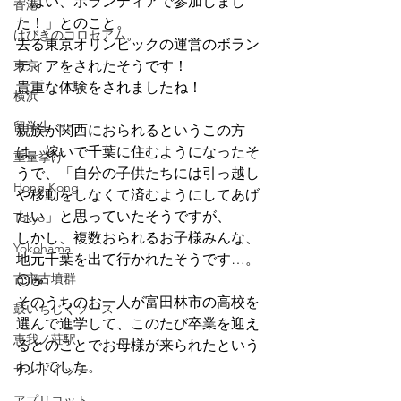
「はい、ボランティアで参加しまし
香港
た！」とのこと。
はびきのコロセアム
去る東京オリンピックの運営のボラン
東京
ティアをされたそうです！
貴重な体験をされましたね！
横浜
留学生
親族が関西におられるというこの方
は、嫁いで千葉に住むようになったそ
重量挙げ
うで、「自分の子供たちには引っ越し
Hong Kong
や移動をしなくて済むようにしてあげ
たい」と思っていたそうですが、
Tokyo
しかし、複数おられるお子様みんな、
Yokohama
地元千葉を出て行かれたそうです…。
古市古墳群
😉☕
そのうちのお一人が富田林市の高校を
鼓いちじくソース
選んで進学して、このたび卒業を迎え
恵我ノ荘駅
るとのことでお母様が来られたという
わけでした。
サンドイッチ
アプリコット