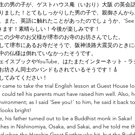
生の男の子が、ゲストハウス庵（いおり）大阪 の英会
墳群
鼓いちじくソース
恵我ノ荘駅
サンドイッチ
りました！とてもしっかりした男の子で、親御さんから
また、英語に触れたことがあったのでしょうか、'See yo
と返してきます！素晴らしい！今後が楽しみです！
ity
台湾
西国三十三所
藤井寺
この少年のお父様が堺市のお寺のお坊さんでした。
して堺市にあるお寺だそうで、阪神淡路大震災のときに
中の仏様は倒れていなかったそうです。
ェイスブックやYouTube、はたまたインターネット・
お坊さん同士のバンドもされているそうです！🎸
してみてください！
 came to take the trial English lesson at Guest House Io
 could tell his parents must have raised him well. Also, 
vironment; as I said 'See you!' to him, he said it back t
 looks bright!
e, his father turned out to be a Buddhist monk in Sakai!
hes in Nishinomiya, Osaka, and Sakai, and he told me th
ed when the Hanshin Great Earthquake hit, but the Budd