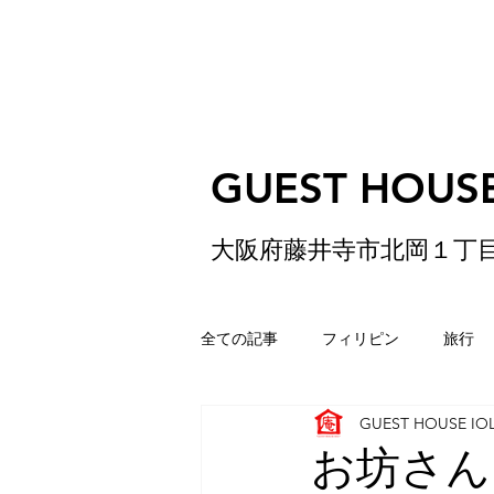
GUEST HOUSE
大阪府藤井寺市北岡１丁
全ての記事
フィリピン
旅行
GUEST HOUSE IO
ゲストハウス
松原
香港
お坊さん A B