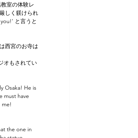
話教室の体験レ
アプリコット
厳しく躾けられ
u!' と言うと 
は西宮のお寺は
ラジオもされてい
ly Osaka! He is 
he must have 
o me! 
at the one in 
ha statue 