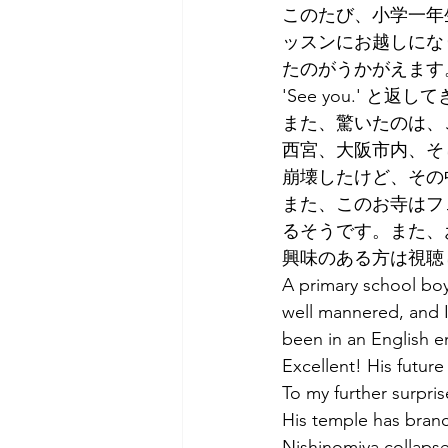
このたび、小学一年
Tokyo
Yokohama
古市古
ッスンにお越しにな
たのがうかがえます。
'See you.' 
sandwich
apricot
univers
また、驚いたのは、
西宮、大阪市内、そ
崩壊したけど、その
また、このお寺はフ
るそうです。また、
興味のある方は視聴
A primary school boy
well mannered, and I
been in an English en
Excellent! His future
To my further surpris
His temple has branc
Nishinomiya collaps