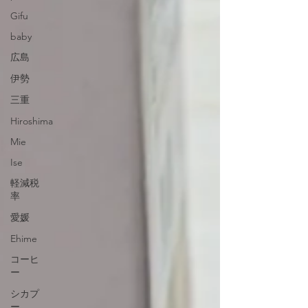
Gifu
baby
広島
伊勢
三重
Hiroshima
Mie
Ise
軽減税
率
愛媛
Ehime
コーヒ
ー
シカプ
ー