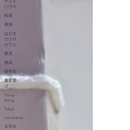
ゲスト
ハウス
松原
香港
はびき
のコロ
セアム
東京
横浜
留学生
重量挙
げ
Hong
Kong
Tokyo
Yokohama
古市古