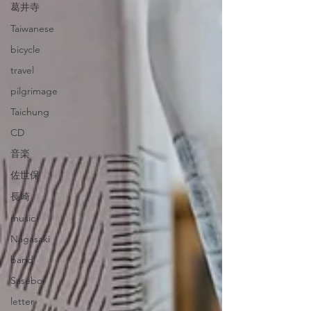
葛井寺
Taiwanese
bicycle
travel
pilgrimage
Taichung
CD
音楽
佐世保
長崎
music
Nagasaki
band
Sasebo
letter