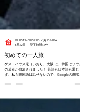
GUEST HOUSE IOLY 庵 OSAKA
5月22日
読了時間: 2分
初めての一人旅
ゲストハウス庵（いおり）大阪 に、韓国はソウル
の若者が宿泊されました！ 英語も日本語も通じ
ず、私も韓国語は話せないので、Googleの翻訳機
能を使ったり、ジェスチャーを通じて、日本、韓
国、ベトナム、食べ物、飲み物、旅、音楽、など
など、いろいろな話しをしました。言葉の壁はジ