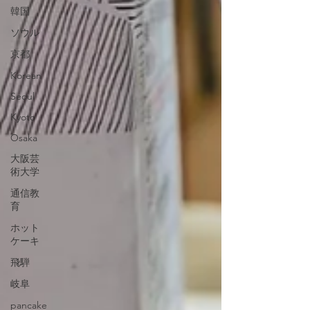
韓国
ソウル
京都
Korean
Seoul
Kyoto
Osaka
大阪芸
術大学
通信教
育
ホット
ケーキ
飛騨
岐阜
pancake