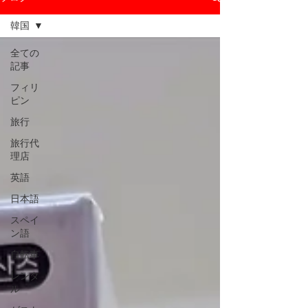
韓国
全ての
記事
フィリ
ピン
旅行
旅行代
理店
英語
日本語
スペイ
ン語
自転車
レンタ
ル