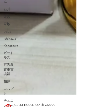
ん
石川
金沢
家族
baby
Ishikawa
Kanazawa
ビート
ルズ
百舌鳥
古市古
墳群
柏原
コスプ
レ
チュニ
ジア人