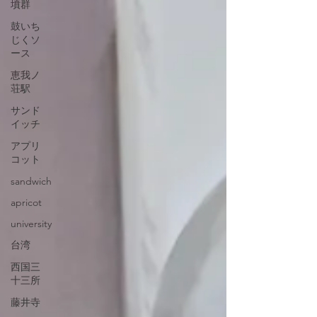
墳群
鼓いち
じくソ
ース
恵我ノ
荘駅
サンド
イッチ
アプリ
コット
sandwich
apricot
university
台湾
西国三
十三所
藤井寺