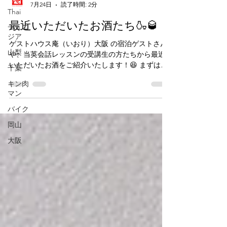
Thai
GUEST HOUSE IOLY 庵 OSAKA
7月24日
読了時間: 2分
チュニ
ジア
最近いただいたお酒たち🍶🥃
山梨
ゲストハウス庵（いおり）大阪 の宿泊ゲストさん
千葉
や、当英会話レッスンの受講生の方たちから最近
キン肉
いただいたお酒をご紹介いたします！😆 まずは、
マン
ゲストハウス庵の常連さんである韓国・釜山の男
性が、前回は日本でいう日本酒のようなお酒をく
バイク
ださったのですが、今回は高麗人参酒をください
岡山
ました。 まず、瓶の蓋を開けるのに一苦労し、そ
れを彼にインスタグラム・メッセージで伝える
大阪
と、開けにくい場合の対処法がネットに掲載され
ているのを送ってくれました。韓国語で。 それを
スマートフォンの翻訳カメラで読み取ると、ヘア
ドライヤーで蓋を温めると緩くなって開けること
ができるとのこと。半信半疑でやってみると、は
たして開けることができました！ いざ、飲んでみ
ると、良薬は口に苦しということなのでしょう
か、実に苦かったです…。😅 次に、以前一度お連