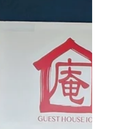
ェスチャーと大きな笑顔でカバーしていました。
😆 海外旅行としては、日本、台湾、ベトナムを訪
れたことがあり、日本は今回が二回目。 東京と大
阪周辺をそれぞれ数日かけて散策する気ままな旅
行で、どこに行って何をするかを決めて旅するの
はあまり好きじゃないと本人。当ゲストハウスの
ウェルカムワインを気に入り、チェックアウト後
は「明日、羽曳野市のこのワインのワイナリーに
行く！」という感じで、そのときの気分に合わせ
て行き先を決めているようです。😎 そんな彼です
が、ひとり旅は今回が初めてで、出発時には少し
緊張していたと打ち明けてくれました。ゲストハ
ウス庵で私や相部屋のアメリカ人と話したり、大
阪市内の難波で行った飲食店のお店の人が「家族
が釜山にいるよ。」と話しが盛り上がったりして
楽しかったと。..