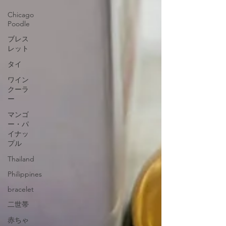
Chicago
Poodle
ブレス
レット
タイ
ワイン
クーラ
ー
マンゴ
ー・パ
イナッ
プル
Thailand
Philippines
bracelet
二世帯
赤ちゃ