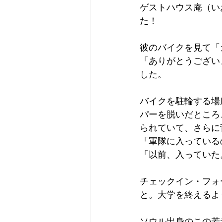
ゲストハウス庵（い
Tokyo
Yokohama
古市古
た！
彼のバイクを見て「
sandwich
apricot
univers
「ありがとうござい
した。
バイクを駐輪する場
パーを脱いだところ
られていて、さらに背
「軍隊に入っている
「以前、入っていた
チェックイン・フォー
と。大学を終えるよ
ソウル出身のこの若