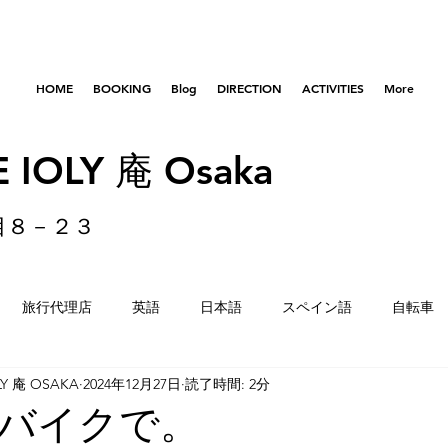
HOME
BOOKING
Blog
DIRECTION
ACTIVITIES
More
 IOLY 庵 Osaka
目８－２３
旅行代理店
英語
日本語
スペイン語
自転車
LY 庵 OSAKA
2024年12月27日
読了時間: 2分
はびきのコロセアム
東京
横浜
留学生
重量
バイクで。