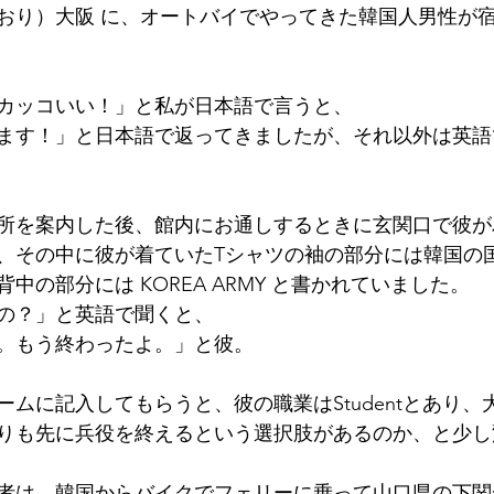
おり）大阪 に、オートバイでやってきた韓国人男性が
墳群
鼓いちじくソース
恵我ノ荘駅
サンドイッチ
カッコいい！」と私が日本語で言うと、
ity
台湾
西国三十三所
藤井寺
ます！」と日本語で返ってきましたが、それ以外は英語
所を案内した後、館内にお通しするときに玄関口で彼が
、その中に彼が着ていたTシャツの袖の部分には韓国の
中の部分には KOREA ARMY と書かれていました。
の？」と英語で聞くと、
。もう終わったよ。」と彼。
ムに記入してもらうと、彼の職業はStudentとあり、
りも先に兵役を終えるという選択肢があるのか、と少し
者は、韓国からバイクでフェリーに乗って山口県の下関