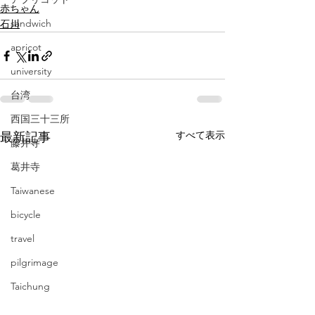
赤ちゃん
sandwich
石川
apricot
university
台湾
西国三十三所
すべて表示
最新記事
藤井寺
葛井寺
Taiwanese
bicycle
travel
pilgrimage
Taichung
CD