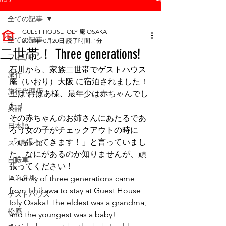
全ての記事
GUEST HOUSE IOLY 庵 OSAKA
全ての記事
2019年10月20日
読了時間: 1分
二世帯！ Three generations!
フィリピン
石川から、家族二世帯でゲストハウス
旅行
庵（いおり）大阪 に宿泊されました！
旅行代理店
上は おばあ様、最年少は赤ちゃんでし
た！
英語
その赤ちゃんのお姉さんにあたるであ
日本語
ろう女の子がチェックアウトの時に
「頑張ってきます！」と言っていまし
スペイン語
た。なにがあるのか知りませんが、頑
自転車
張ってください！
レンタル
A family of three generations came 
from Ishikawa to stay at Guest House 
ゲストハウス
Ioly Osaka! The eldest was a grandma, 
松原
and the youngest was a baby!