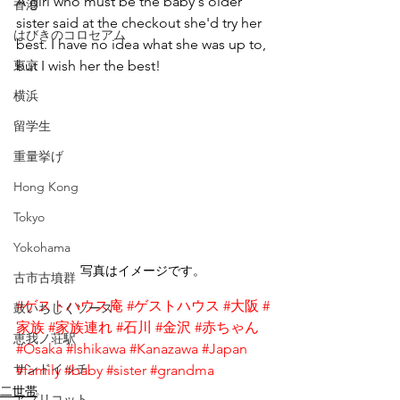
A girl who must be the baby's older 
香港
sister said at the checkout she'd try her 
はびきのコロセアム
best. I have no idea what she was up to, 
東京
but I wish her the best!
横浜
留学生
重量挙げ
Hong Kong
Tokyo
Yokohama
写真はイメージです。
古市古墳群
#ゲストハウス庵
#ゲストハウス
#大阪
#
鼓いちじくソース
家族
#家族連れ
#石川
#金沢
#赤ちゃん
恵我ノ荘駅
#Osaka
#Ishikawa
#Kanazawa
#Japan
サンドイッチ
#family
#baby
#sister
#grandma
二世帯
アプリコット