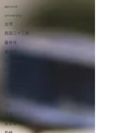
apricot
university
台湾
西国三十三所
藤井寺
葛井寺
Taiwanese
bicycle
travel
pilgrimage
Taichung
CD
音楽
佐世保
長崎