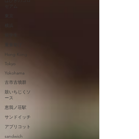
はびきのコロ
セアム
東京
横浜
留学生
重量挙げ
Hong Kong
Tokyo
Yokohama
古市古墳群
鼓いちじくソ
ース
恵我ノ荘駅
サンドイッチ
アプリコット
sandwich