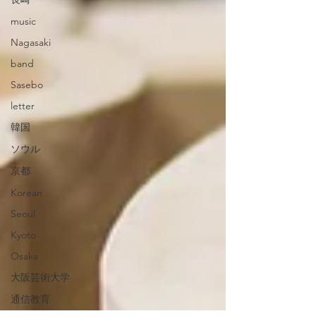
music
Nagasaki
band
Sasebo
letter
韓国
ソウル
京都
Korean
Seoul
Kyoto
Osaka
大阪芸術大学
通信教育