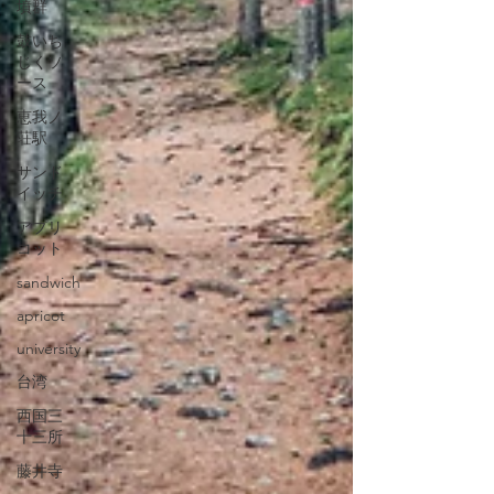
墳群
鼓いち
じくソ
ース
恵我ノ
荘駅
サンド
イッチ
アプリ
コット
sandwich
apricot
university
台湾
西国三
十三所
藤井寺