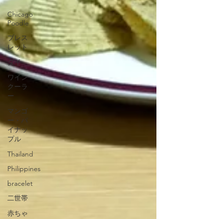
Chicago
Poodle
ブレス
レット
タイ
ワイン
クーラ
ー
マンゴ
ー・パ
イナッ
プル
Thailand
Philippines
bracelet
二世帯
赤ちゃ