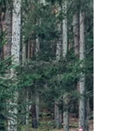
ゲスト
ハウス
松原
香港
はびき
のコロ
セアム
東京
横浜
留学生
重量挙
げ
Hong
Kong
Tokyo
Yokohama
古市古