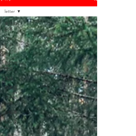
letter
全ての
記事
フィリ
ピン
旅行
旅行代
理店
英語
日本語
スペイ
ン語
自転車
レンタ
ル