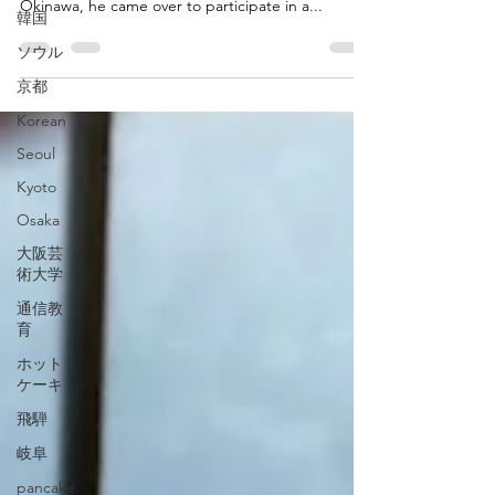
A man from Okinawa came to stay at Guest House
韓国
Ioly Osaka! Working at an awamori brewery in
Okinawa, he came over to participate in a...
ソウル
京都
Korean
Seoul
Kyoto
Osaka
大阪芸
術大学
通信教
育
ホット
ケーキ
飛騨
岐阜
pancake