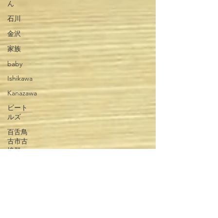
ん
石川
金沢
家族
baby
Ishikawa
Kanazawa
ビート
ルズ
百舌鳥
古市古
墳群
柏原
コスプ
レ
チュニ
ジア人
GUEST HOUSE IOLY 庵 OSAKA