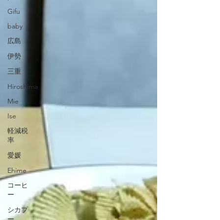
Gifu
baby
広島
伊勢
三重
Hiroshima
Mie
Ise
軽減税
率
愛媛
Ehime
コーヒ
ー
シカプ
ー