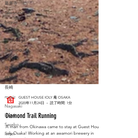
葛井寺
Taiwanese
bicycle
travel
pilgrimage
Taichung
CD
音楽
佐世保
長崎
music
Nagasaki
GUEST HOUSE IOLY 庵 OSAKA
band
2020年11月24日
読了時間: 1分
Sasebo
Diamond Trail Running
letter