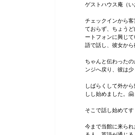
ゲストハウス庵（い
Tokyo
Yokohama
古市古
チェックインから客
ておらず、ちょうど
sandwich
apricot
univers
ートフォンに興じて
語で話し、彼女から
ちゃんと伝わったの
ンジへ戻り、彼は少
しばらくして外から
しし始めました。🤗
そこで話し始めてす
今まで当館に来られ
る人、英語が通じる