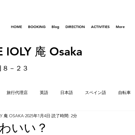
HOME
BOOKING
Blog
DIRECTION
ACTIVITIES
More
 IOLY 庵 Osaka
目８－２３
旅行代理店
英語
日本語
スペイン語
自転車
LY 庵 OSAKA
2025年1月4日
読了時間: 2分
はびきのコロセアム
東京
横浜
留学生
重量
わいい？