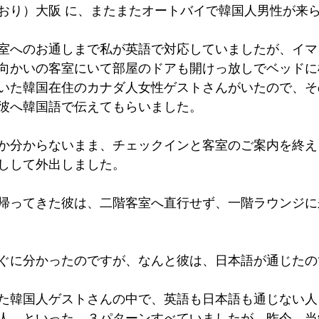
おり）大阪 に、またまたオートバイで韓国人男性が来
墳群
鼓いちじくソース
恵我ノ荘駅
サンドイッチ
室へのお通しまで私が英語で対応していましたが、イマ
向かいの客室にいて部屋のドアも開けっ放しでベッドに
ity
台湾
西国三十三所
藤井寺
いた韓国在住のカナダ人女性ゲストさんがいたので、そ
彼へ韓国語で伝えてもらいました。
か分からないまま、チェックインと客室のご案内を終え
しして外出しました。
帰ってきた彼は、二階客室へ直行せず、一階ラウンジに
ぐに分かったのですが、なんと彼は、日本語が通じたの
た韓国人ゲストさんの中で、英語も日本語も通じない人
人、といった、３パターンすべていましたが、昨今、当