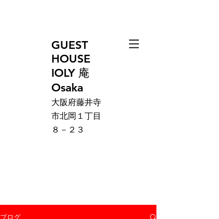
GUEST
HOUSE
IOLY 庵
Osaka
大阪府藤井寺
市北岡１丁目
８－２３
ブログ