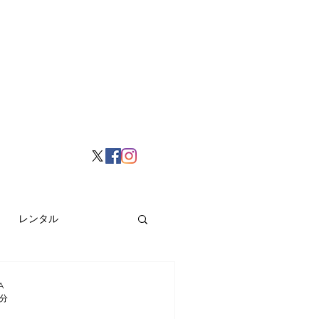
レンタル
挙げ
Hong Kong
A
4分