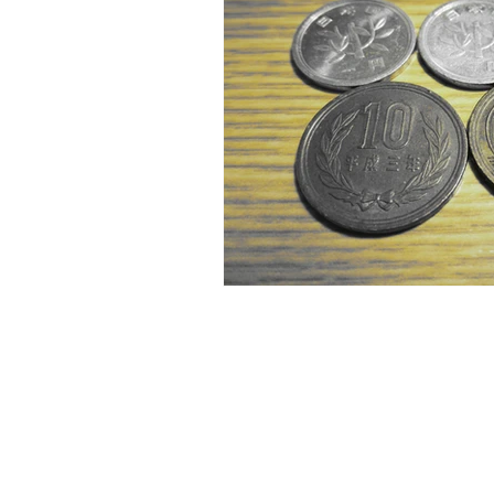
Tokyo
Yokohama
古市古
sandwich
apricot
univers
​庵
GUEST HOUSE IOLY