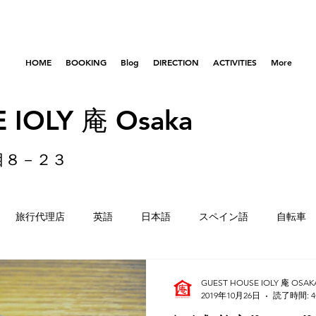
HOME
BOOKING
Blog
DIRECTION
ACTIVITIES
More
 IOLY 庵 Osaka
目８－２３
旅行代理店
英語
日本語
スペイン語
自転車
はびきのコロセアム
東京
横浜
留学生
重量
GUEST HOUSE IOLY 庵 OSAK
2019年10月26日
読了時間: 