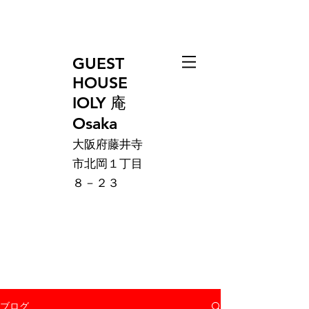
GUEST
HOUSE
IOLY 庵
Osaka
大阪府藤井寺
市北岡１丁目
８－２３
ブログ