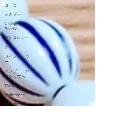
コーヒー
シカプー
Chicago
Poodle
ブレスレット
タイ
ワインクーラ
ー
マンゴー・パ
イナップル
Thailand
Philippines
bracelet
二世帯
赤ちゃん
石川