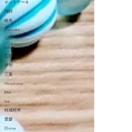
ホットケーキ
飛騨
岐阜
pancake
Gifu
baby
広島
伊勢
三重
Hiroshima
Mie
Ise
軽減税率
愛媛
Ehime