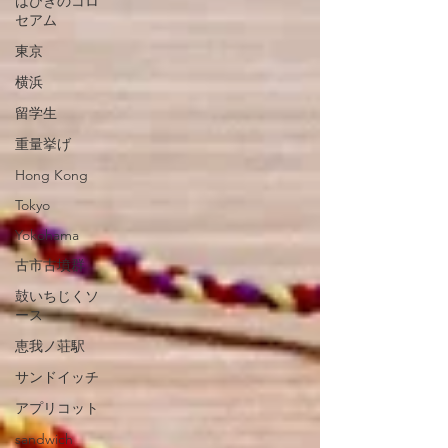
はびきのコロ
セアム
東京
横浜
留学生
重量挙げ
Hong Kong
Tokyo
Yokohama
古市古墳群
鼓いちじくソ
ース
恵我ノ荘駅
サンドイッチ
アプリコット
sandwich