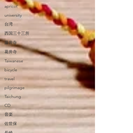
apricot
university
台湾
西国三十三所
藤井寺
葛井寺
Taiwanese
bicycle
travel
pilgrimage
Taichung
CD
音楽
佐世保
長崎