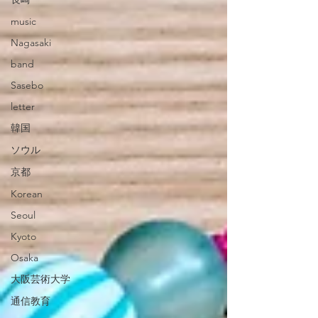
music
Nagasaki
band
Sasebo
letter
韓国
ソウル
京都
Korean
Seoul
Kyoto
Osaka
大阪芸術大学
通信教育