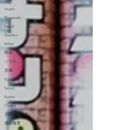
music
Nagasaki
band
Sasebo
letter
韓国
ソウル
京都
Korean
Seoul
Kyoto
Osaka
大阪芸術大学
通信教育