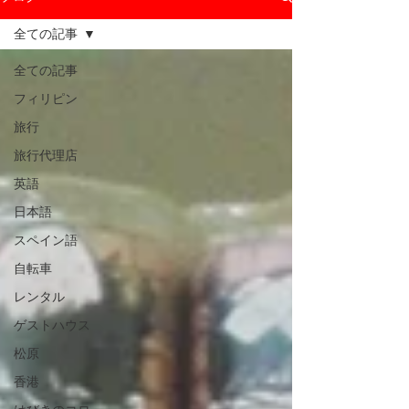
全ての記事
全ての記事
フィリピン
旅行
旅行代理店
英語
日本語
スペイン語
自転車
レンタル
ゲストハウス
松原
香港