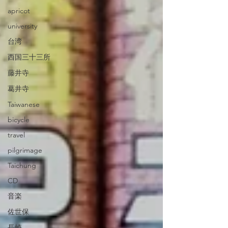
apricot
university
台湾
西国三十三所
藤井寺
葛井寺
Taiwanese
bicycle
travel
pilgrimage
Taichung
CD
音楽
佐世保
長崎