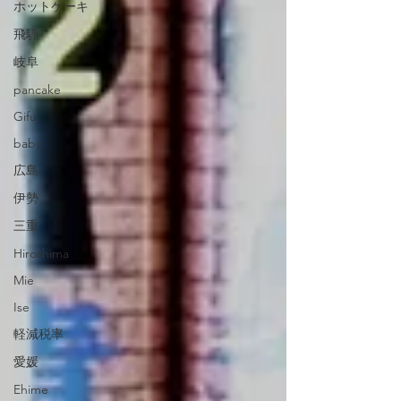
ホットケーキ
飛騨
岐阜
pancake
Gifu
baby
広島
伊勢
三重
Hiroshima
Mie
Ise
軽減税率
愛媛
Ehime