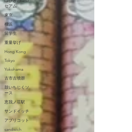
はびきのコロ
セアム
東京
横浜
留学生
重量挙げ
Hong Kong
Tokyo
Yokohama
古市古墳群
鼓いちじくソ
ース
恵我ノ荘駅
サンドイッチ
アプリコット
sandwich