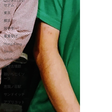
はびきのコロ
セアム
東京
横浜
留学生
重量挙げ
Hong Kong
Tokyo
Yokohama
古市古墳群
鼓いちじくソ
ース
恵我ノ荘駅
サンドイッチ
アプリコット
sandwich