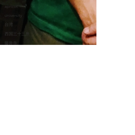
apricot
university
台湾
西国三十三所
藤井寺
葛井寺
Taiwanese
bicycle
travel
pilgrimage
Taichung
CD
音楽
佐世保
長崎