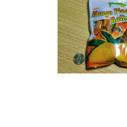
Tokyo
Yokohama
古市古
sandwich
apricot
univers
​庵
GUEST HOUSE IOLY