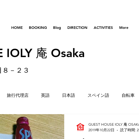
HOME
BOOKING
Blog
DIRECTION
ACTIVITIES
More
 IOLY 庵 Osaka
目８－２３
旅行代理店
英語
日本語
スペイン語
自転車
はびきのコロセアム
東京
横浜
留学生
重量
GUEST HOUSE IOLY 庵 OSAK
2019年10月22日
読了時間: 