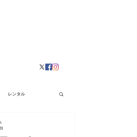
レンタル
挙げ
Hong Kong
A
2分