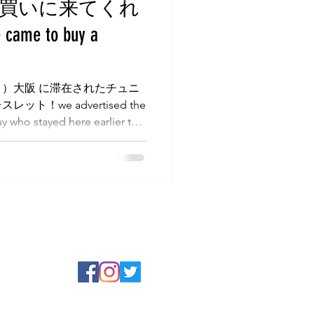
買いに来てくれ
アプリコット
me to buy a
）大阪 に滞在されたチュニ
！we advertised the
uy who stayed here earlier this