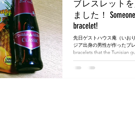
ブレスレットを
墳群
鼓いちじくソース
恵我ノ荘駅
サンドイッチ
ました！ Someone ca
bracelet!
ity
台湾
西国三十三所
藤井寺
先日ゲストハウス庵（いおり
ジア出身の男性が作ったブレスレット
bracelets that the Tunisian g
month...
Tel: 080-6313-0869