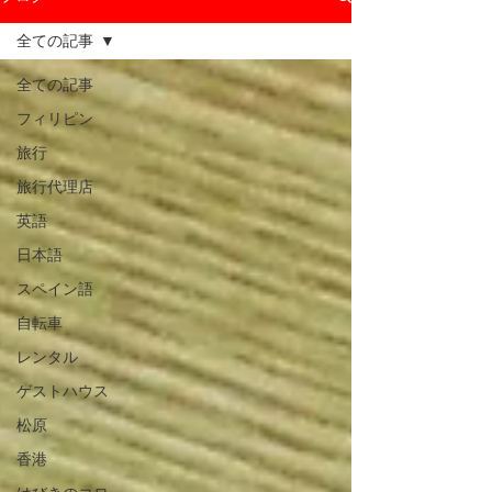
全ての記事
全ての記事
フィリピン
旅行
旅行代理店
英語
日本語
スペイン語
自転車
レンタル
ゲストハウス
松原
香港