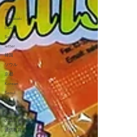
music
Nagasaki
band
Sasebo
letter
韓国
ソウル
京都
Korean
Seoul
Kyoto
Osaka
大阪芸術大学
通信教育