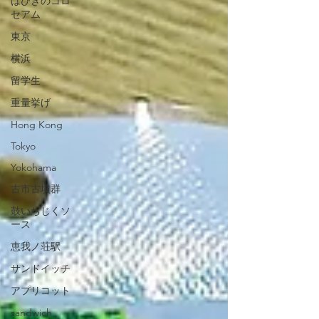
はびきのコロ
セアム
東京
横浜
留学生
重量挙げ
Hong Kong
Tokyo
Yokohama
古市古墳群
鼓いちじくソ
ース
恵我ノ荘駅
サンドイッチ
アプリコット
sandwich