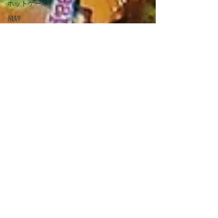
ホットケーキ
飛騨
岐阜
pancake
Gifu
baby
広島
伊勢
三重
Hiroshima
Mie
Ise
軽減税率
愛媛
Ehime