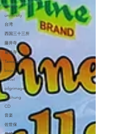
apricot
university
台湾
西国三十三所
藤井寺
葛井寺
Taiwanese
bicycle
travel
pilgrimage
Taichung
CD
音楽
佐世保
長崎