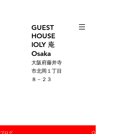
GUEST
HOUSE
IOLY 庵
Osaka
大阪府藤井寺
市北岡１丁目
８－２３
ブログ