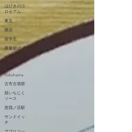
はびきのコ
ロセアム
東京
横浜
留学生
重量挙げ
Hong Kong
Tokyo
Yokohama
古市古墳群
鼓いちじく
ソース
恵我ノ荘駅
サンドイッ
チ
アプリコッ