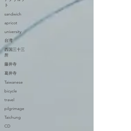
ト
sandwich
apricot
university
台湾
西国三十三
所
藤井寺
葛井寺
Taiwanese
bicycle
travel
pilgrimage
Taichung
CD