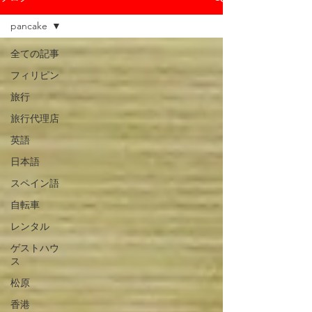
pancake
全ての記事
フィリピン
旅行
旅行代理店
英語
日本語
スペイン語
自転車
レンタル
ゲストハウ
ス
松原
香港