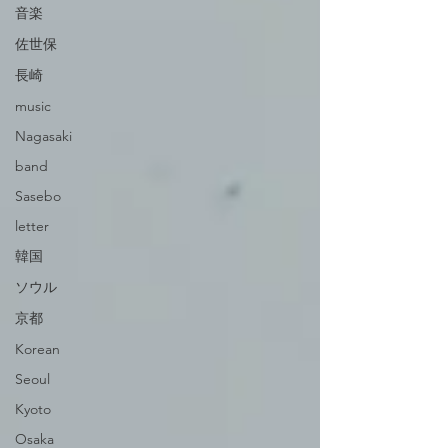
音楽
佐世保
長崎
music
Nagasaki
band
Sasebo
letter
韓国
ソウル
京都
Korean
Seoul
Kyoto
Osaka