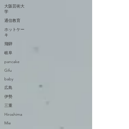
大阪芸術大
学
通信教育
ホットケー
キ
飛騨
岐阜
pancake
Gifu
baby
広島
伊勢
三重
Hiroshima
Mie