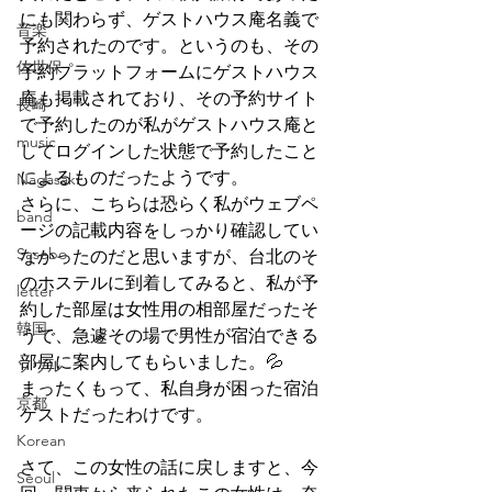
にも関わらず、ゲストハウス庵名義で
音楽
予約されたのです。というのも、その
佐世保
予約プラットフォームにゲストハウス
庵も掲載されており、その予約サイト
長崎
で予約したのが私がゲストハウス庵と
music
してログインした状態で予約したこと
によるものだったようです。
Nagasaki
さらに、こちらは恐らく私がウェブペ
band
ージの記載内容をしっかり確認してい
Sasebo
なかったのだと思いますが、台北のそ
のホステルに到着してみると、私が予
letter
約した部屋は女性用の相部屋だったそ
韓国
うで、急遽その場で男性が宿泊できる
部屋に案内してもらいました。💦
ソウル
まったくもって、私自身が困った宿泊
京都
ゲストだったわけです。
Korean
さて、この女性の話に戻しますと、今
Seoul