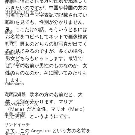
事前に宿泊される方の性別を把握して
香港
おきたいのですが、中国や韓国の方の
はびきのコロセアム
お名前がローマ字表記で記載されてい
東京
るのを見ても、性別が分かりません。
🍵　ここだけの話、そういうときには
横浜
お名前をコピペしてネットで画像検索
留学生
して、男女のどちらの顔写真が出てく
るか見てみるのですが、多くの場合、
重量挙げ
男女どちらもヒットします。最近で
Hong Kong
は、その名前が男性のものなのか、女
性のものなのか、AIに聞いてみたりも
Tokyo
します。
Yokohama
古市古墳群
ちなみに、欧米の方の名前だと、大
体、性別が分かります。マリア
鼓いちじくソース
（Maria）だと女性、マリオ（Mario）
恵我ノ荘駅
だと男性、というようにです。
サンドイッチ
さて、この Angel ○○ という方の名前を
アプリコット