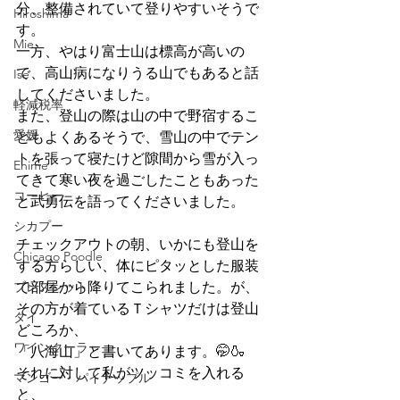
分、整備されていて登りやすいそうで
Hiroshima
す。
Mie
一方、やはり富士山は標高が高いの
で、高山病になりうる山でもあると話
Ise
してくださいました。
軽減税率
また、登山の際は山の中で野宿するこ
愛媛
ともよくあるそうで、雪山の中でテン
トを張って寝たけど隙間から雪が入っ
Ehime
てきて寒い夜を過ごしたこともあった
コーヒー
と武勇伝を語ってくださいました。
シカプー
チェックアウトの朝、いかにも登山を
Chicago Poodle
する方らしい、体にピタッとした服装
ブレスレット
で部屋から降りてこられました。が、
その方が着ているＴシャツだけは登山
タイ
どころか、
ワインクーラー
「八海山」と書いてあります。🤭🍶
それに対して私がツッコミを入れる
マンゴー・パイナップル
と、