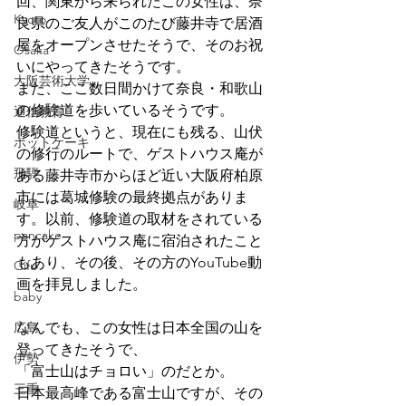
回、関東から来られたこの女性は、奈
Kyoto
良県のご友人がこのたび藤井寺で居酒
屋をオープンさせたそうで、そのお祝
Osaka
いにやってきたそうです。
大阪芸術大学
また、ここ数日間かけて奈良・和歌山
の修験道を歩いているそうです。
通信教育
修験道というと、現在にも残る、山伏
ホットケーキ
の修行のルートで、ゲストハウス庵が
飛騨
ある藤井寺市からほど近い大阪府柏原
市には葛城修験の最終拠点がありま
岐阜
す。以前、修験道の取材をされている
pancake
方がゲストハウス庵に宿泊されたこと
もあり、その後、その方のYouTube動
Gifu
画を拝見しました。
baby
広島
なんでも、この女性は日本全国の山を
登ってきたそうで、
伊勢
「富士山はチョロい」のだとか。
三重
日本最高峰である富士山ですが、その