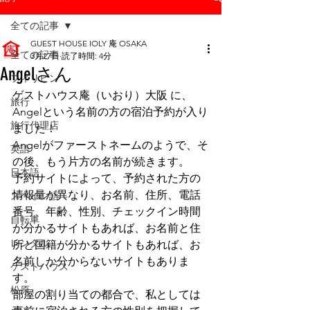
全ての記事
GUEST HOUSE IOLY 庵 OSAKA
全ての記事
3月27日
読了時間: 4分
Angelさん
フィリピン
ゲストハウス庵（いおり）大阪 に、
旅行
Angelという名前の方の宿泊予約が入り
旅行代理店
ました！
Angelがファーストネームのようで、そ
英語
の後、もう片方の名前が続きます。
日本語
予約サイトによって、予約された方の
情報量が異なり、お名前、住所、電話
スペイン語
番号、年齢、性別、チェックイン時間
自転車
が分かるサイトもあれば、お名前と住
レンタル
所と国籍が分かるサイトもあれば、お
名前しか分からないサイトもありま
ゲストハウス
す。
松原
部屋の割り当ての都合で、私としては