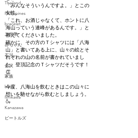
Thailand
「みんなそういうんですよ。」とこの
女性。
Philippines
「これ、お酒じゃなくて、ホントに八
bracelet
海山っていう連峰があるんです。」と
二世帯
教えてくださいました。
確かに、その方のＴシャツには「八海
赤ちゃん
山」と書いてある上に、山々の絵とそ
石川
れぞれの山の名前が書かれていまし
た。登頂記念のＴシャツだそうです！
金沢
👏
家族
baby
今度、八海山を飲むときはこの山々に
想いを馳せながら飲むとしましょう。
Ishikawa
🍶
Kanazawa
ビートルズ
百舌鳥古市古墳群