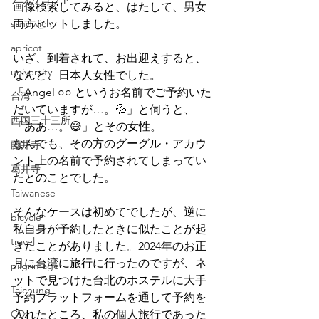
画像検索してみると、はたして、男女
sandwich
両方ヒットしました。
apricot
いざ、到着されて、お出迎えすると、
university
なんと、日本人女性でした。
「Angel ○○ というお名前でご予約いた
台湾
だいていますが…。💦」と伺うと、
西国三十三所
「ああ…。😅」とその女性。
なんでも、その方のグーグル・アカウ
藤井寺
ント上の名前で予約されてしまってい
葛井寺
たとのことでした。
Taiwanese
そんなケースは初めてでしたが、逆に
bicycle
私自身が予約したときに似たことが起
travel
きたことがありました。2024年のお正
月に台湾に旅行に行ったのですが、ネ
pilgrimage
ットで見つけた台北のホステルに大手
Taichung
予約プラットフォームを通して予約を
CD
入れたところ、私の個人旅行であった