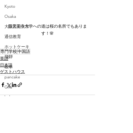
Kyoto
Osaka
四天王寺大学への道は桜の名所でもありま
大阪芸術大学
す！🌸
通信教育
ホットケーキ
専門学校
中国語
飛騨
英語
日本語
岐阜
ゲストハウス
pancake
Gifu
baby
広島
伊勢
すべて表示
最新記事
三重