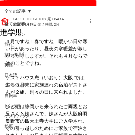
全ての記事
GUEST HOUSE IOLY 庵 OSAKA
全ての記事
2021年4月19日
読了時間: 2分
進学!!!
フィリピン
４月ですね！春ですね！暖かい日や寒
旅行
い日があったり、昼夜の寒暖差が激し
旅行代理店
かったりしますが、それも４月ならで
はのことですね。
英語
日本語
ゲストハウス庵（いおり）大阪 では、
去る３月末に家族連れの宿泊ゲストさ
スペイン語
んが２組、別々の日に来られました。
自転車
レンタル
ひと組は静岡から来られたご両親とお
兄さんと妹さんで、妹さんが大阪府羽
ゲストハウス
曳野市の四天王寺大学にご入学され、
松原
その引っ越しのためにご家族で宿泊さ