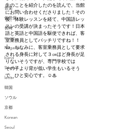
生のことを紹介したのを読んで、当館
音楽
にお問い合わせくださりました！その
佐世保
後、体験レッスンを経て、中国語レッ
スンの受講が決まったそうです！日本
長崎
語と英語と中国語を駆使できれば、客
music
室乗務員としてバッチリですね！！
👍　ちなみに、客室乗務員として要求
Nagasaki
される身長に対して３㎝ほど身長が足
band
りないそうですが、専門学校では
Sasebo
その子より背が低い学生もいるそう
で、ひと安心です。☺♨
letter
韓国
ソウル
京都
Korean
Seoul