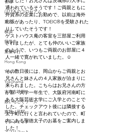
れました！お兄さんは茨城県の大学に
香港
通われているそうです！ご両親ともに
はびきのコロセアム
外資系の企業にお勤めで、以前は海外
東京
出張があったり、TOEIC®を受験された
りしていたそうです！
横浜
ゲストハウス庵の客室を三部屋ご利用
留学生
されましたが、とても仲のいいご家族
のようで、いつもご両親のお部屋に４
重量挙げ
人一緒で寛がれていました。☺
Hong Kong
その数日後には、岡山からご両親とお
Tokyo
兄さんと妹さんの４人家族が泊まりに
Yokohama
来られました。こちらはお兄さんの方
古市古墳群
が新・大学一年生で、大阪府河南町に
ある大阪芸術大学にご入学とのことで
鼓いちじくソース
した。チェックアウト後には隣接する
恵我ノ荘駅
太子町に行くと言われていたので、町
内にある聖徳太子のお墓をご案内しま
サンドイッチ
した！
アプリコット