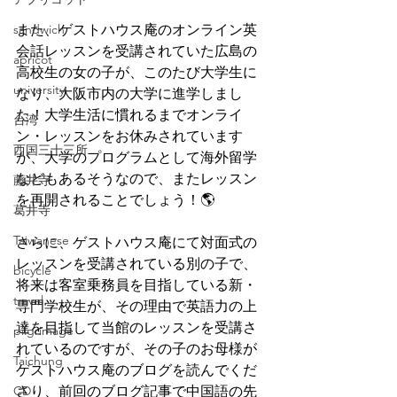
sandwich
また、ゲストハウス庵のオンライン英
会話レッスンを受講されていた広島の
apricot
高校生の女の子が、このたび大学生に
university
なり、大阪市内の大学に進学しまし
た！大学生活に慣れるまでオンライ
台湾
ン・レッスンをお休みされています
西国三十三所
が、大学のプログラムとして海外留学
などもあるそうなので、またレッスン
藤井寺
を再開されることでしょう！🌎
葛井寺
Taiwanese
さらに、ゲストハウス庵にて対面式の
レッスンを受講されている別の子で、
bicycle
将来は客室乗務員を目指している新・
travel
専門学校生が、その理由で英語力の上
達を目指して当館のレッスンを受講さ
pilgrimage
れているのですが、その子のお母様が
Taichung
ゲストハウス庵のブログを読んでくだ
CD
さり、前回のブログ記事で中国語の先