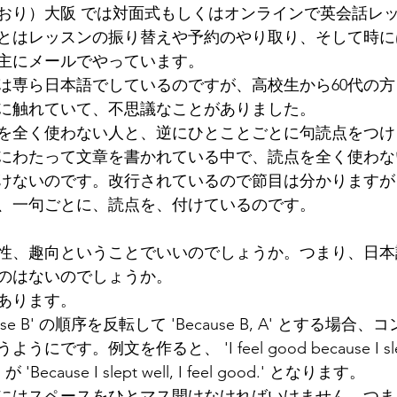
おり）大阪 では対面式もしくはオンラインで英会話レ
墳群
鼓いちじくソース
恵我ノ荘駅
サンドイッチ
とはレッスンの振り替えや予約のやり取り、そして時に
主にメールでやっています。
は専ら日本語でしているのですが、高校生から60代の
ity
台湾
西国三十三所
藤井寺
に触れていて、不思議なことがありました。
を全く使わない人と、逆にひとことごとに句読点をつけ
にわたって文章を書かれている中で、読点を全く使わな
けないのです。改行されているので節目は分かりますが
、一句ごとに、読点を、付けているのです。
性、趣向ということでいいのでしょうか。つまり、日本
のはないのでしょうか。
あります。
use B' の順序を反転して 'Because B, A' とする場
です。例文を作ると、 'I feel good because I slep
cause I slept well, I feel good.' となります。
にはスペースをひとマス開けなければいけません。つま