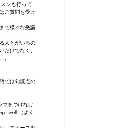
ッスンも行って
アプリコット
はご質問を受け
方まで様々な受講
る人とがいるの
いだけでなく、
…。
語では句読点の
合、コンマをつけなけ
t well.（よく
り、スペースを