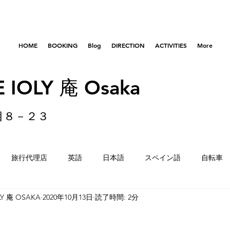
HOME
BOOKING
Blog
DIRECTION
ACTIVITIES
More
 IOLY 庵 Osaka
目８－２３
旅行代理店
英語
日本語
スペイン語
自転車
LY 庵 OSAKA
2020年10月13日
読了時間: 2分
はびきのコロセアム
東京
横浜
留学生
重量