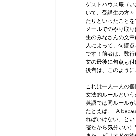
ゲストハウス庵（い
Tokyo
Yokohama
古市古
いて、受講生の方々
たりといったことを
メールでのやり取り
sandwich
apricot
univers
生のみなさんの文章
人によって、句読点
です！前者は、数行
文の最後に句点も付
後者は、このように
これは一人一人の個
文法的ルールという
英語では同ルールが
たとえば、 'A beca
ればいけない、というように
寝たから気分いい）' が 'Be
また、ピリオドの後