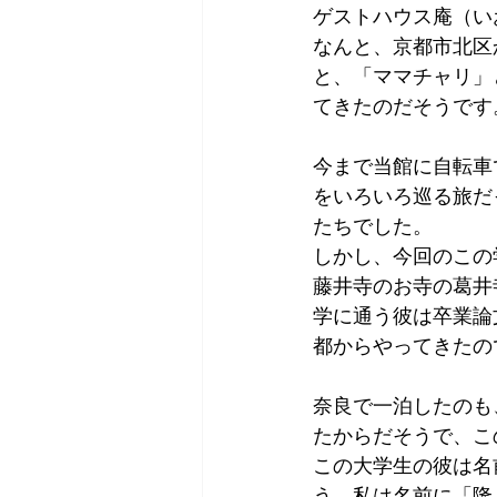
ゲストハウス庵（い
Tokyo
Yokohama
古市古
なんと、京都市北区
と、「ママチャリ」
てきたのだそうです
sandwich
apricot
univers
今まで当館に自転車
をいろいろ巡る旅だ
たちでした。
しかし、今回のこの
藤井寺のお寺の葛井
学に通う彼は卒業論
都からやってきたの
奈良で一泊したのも
たからだそうで、こ
この大学生の彼は名
う。私は名前に「隆