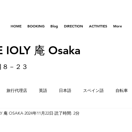
HOME
BOOKING
Blog
DIRECTION
ACTIVITIES
More
 IOLY 庵 Osaka
目８－２３
旅行代理店
英語
日本語
スペイン語
自転車
LY 庵 OSAKA
2024年11月22日
読了時間: 2分
はびきのコロセアム
東京
横浜
留学生
重量