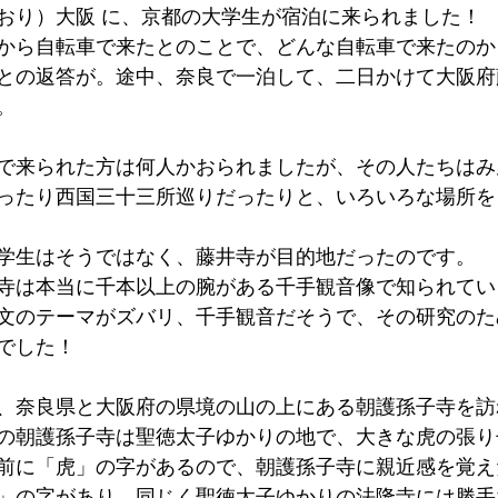
おり）大阪 に、京都の大学生が宿泊に来られました！
墳群
鼓いちじくソース
恵我ノ荘駅
サンドイッチ
から自転車で来たとのことで、どんな自転車で来たのか
との返答が。途中、奈良で一泊して、二日かけて大阪府
。
ity
台湾
西国三十三所
藤井寺
で来られた方は何人かおられましたが、その人たちはみ
ったり西国三十三所巡りだったりと、いろいろな場所を
学生はそうではなく、藤井寺が目的地だったのです。
寺は本当に千本以上の腕がある千手観音像で知られてい
文のテーマがズバリ、千手観音だそうで、その研究のた
でした！
、奈良県と大阪府の県境の山の上にある朝護孫子寺を訪
の朝護孫子寺は聖徳太子ゆかりの地で、大きな虎の張り
前に「虎」の字があるので、朝護孫子寺に親近感を覚え
」の字があり、同じく聖徳太子ゆかりの法隆寺には勝手