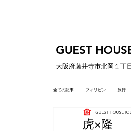
GUEST HOUSE
大阪府藤井寺市北岡１丁
全ての記事
フィリピン
旅行
GUEST HOUSE IO
ゲストハウス
松原
香港
虎×隆