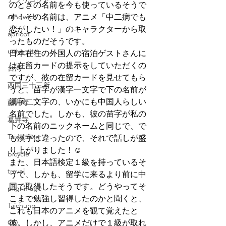
のときの名前を今も使っているそうで
sandwich
す！その名前は、アニメ「中二病でも
恋がしたい！」のキャラクターから取
apricot
ったものだそうです。
university
日本在住の外国人の宿泊ゲストさんに
は在留カードの提示をしていただくの
台湾
ですが、彼の在留カードを見せてもら
西国三十三所
うと、苗字が漢字一文字で下の名前が
漢字二文字の、いかにも中国人らしい
藤井寺
名前でした。しかも、彼の苗字が私の
葛井寺
下の名前のニックネームと同じで、で
Taiwanese
も漢字は違ったので、それで話しが盛
り上がりました！☺
bicycle
また、日本語検定１級を持っているそ
travel
うで、しかも、留学に来るより前に中
国で取得したそうです。どうやってそ
pilgrimage
こまで勉強し習得したのかと聞くと、
Taichung
これも日本のアニメを観て覚えたと
CD
彼。しかし、アニメだけで１級が取れ