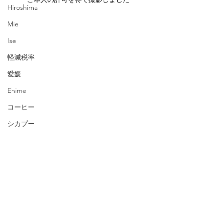
Hiroshima
Mie
Ise
軽減税率
愛媛
Ehime
コーヒー
シカプー
Chicago Poodle
日本語
ゲストハウス
ブレスレット
留学生
タイ
ワインクーラー
マンゴー・パイナップル