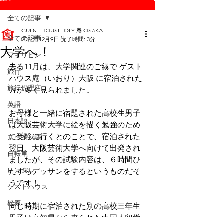
全ての記事
GUEST HOUSE IOLY 庵 OSAKA
全ての記事
2022年12月9日
読了時間: 3分
大学へ！
フィリピン
去る11月は、大学関連のご縁で ゲスト
旅行
ハウス庵（いおり）大阪 に宿泊された
旅行代理店
方が多く見られました。
英語
お母様と一緒に宿題された高校生男子
日本語
は大阪芸術大学に絵を描く勉強のため
に受験に行くとのことで、宿泊された
スペイン語
翌日、大阪芸術大学へ向けて出発され
自転車
ましたが、その試験内容は、６時間ひ
レンタル
たすらデッサンをするというものだそ
うです！
ゲストハウス
松原
同じ時期に宿泊された別の高校三年生