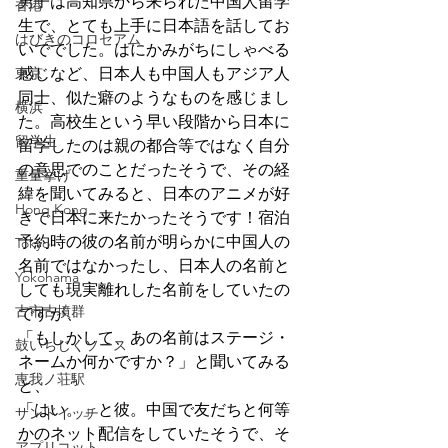
男子は高知県から来られた中国人留学
香港
生で、とても上手に日本語を話してお
はびきのコロセアム
いででした。はにかみがちにしゃべる
東京
感じなど、日本人も中国人もアジア人
同士、似た癖のようなものを感じまし
横浜
た。高校生という早い段階から日本に
留学生
留学したのは親の都合等ではなく自分
の意思でのことだったそうで、その経
重量挙げ
緯を聞いてみると、日本のアニメが好
Hong Kong
きで日本に来たかったそうです！宿泊
予約時の彼の名前が明らかに中国人の
Tokyo
名前ではなかったし、日本人の名前と
Yokohama
しても現実離れした名前をしていたの
古市古墳群
ですが、
「もしかして、あの名前はステージ・
鼓いちじくソース
ネームか何かですか？」と聞いてみる
恵我ノ荘駅
と、
「はい。」と彼。中国で友だちと何等
サンドイッチ
かのネット配信をしていたそうで、そ
アプリコット