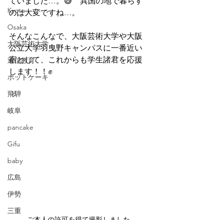
ていました…。😅　異国の地で暮らす
Kyoto
のは大変ですね…。
Osaka
そんなこんなで、大阪芸術大学や大阪
大阪芸術大学
公立大学羽曳野キャンパスに一番近い
宿として、これからも学生諸君を応援
通信教育
します！！✊
ホットケーキ
飛騨
岐阜
pancake
Gifu
baby
広島
伊勢
三重
ご本人の許可を得て撮影しました