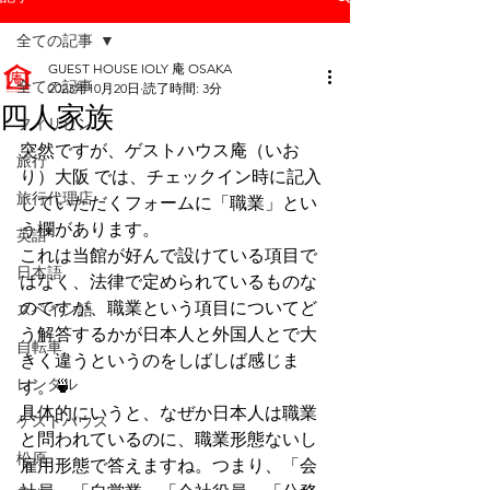
全ての記事
GUEST HOUSE IOLY 庵 OSAKA
全ての記事
2023年10月20日
読了時間: 3分
四人家族
フィリピン
突然ですが、ゲストハウス庵（いお
旅行
り）大阪 では、チェックイン時に記入
旅行代理店
していただくフォームに「職業」とい
う欄があります。
英語
これは当館が好んで設けている項目で
日本語
はなく、法律で定められているものな
のですが、職業という項目についてど
スペイン語
う解答するかが日本人と外国人とで大
自転車
きく違うというのをしばしば感じま
レンタル
す。🍵
具体的にいうと、なぜか日本人は職業
ゲストハウス
と問われているのに、職業形態ないし
松原
雇用形態で答えますね。つまり、「会