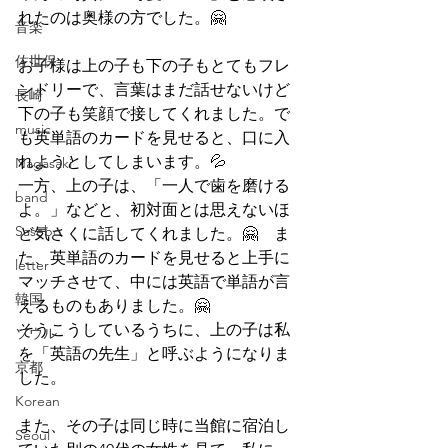
れたのは奥様の方でした。🤗
音楽
佐世保
お子様は上の子も下の子もとてもフレ
ンドリーで、言葉はまだ話せないけど
長崎
下の子も笑顔で接してくれました。で
music
も英単語のカードを見せると、口に入
れようとしてしまいます。💦
Nagasaki
一方、上の子は、「一人で歯を磨ける
band
よ。」などと、初対面とは思えないほ
Sasebo
ど気さくに話してくれました。🤗　ま
た、英単語のカードを見せると上手に
letter
マッチさせて、中には英語で単語が言
韓国
えるものもありました。🤗
そうこうしているうちに、上の子は私
ソウル
を「英語の先生」と呼ぶようになりま
京都
した。
Korean
また、その子は同じ時に当館に宿泊し
Seoul