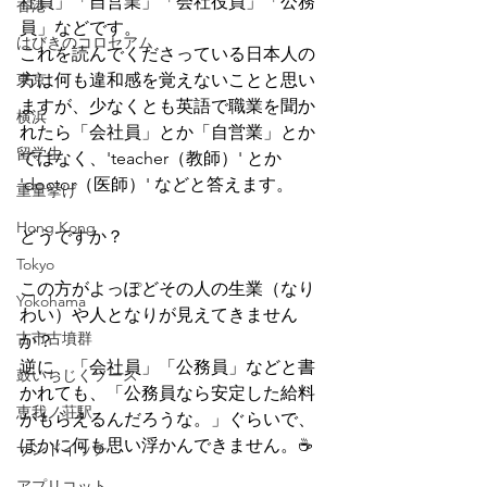
社員」「自営業」「会社役員」「公務
香港
員」などです。
はびきのコロセアム
これを読んでくださっている日本人の
東京
方は何も違和感を覚えないことと思い
ますが、少なくとも英語で職業を聞か
横浜
れたら「会社員」とか「自営業」とか
留学生
ではなく、'teacher（教師）' とか 
'doctor（医師）' などと答えます。
重量挙げ
Hong Kong
どうですか？
Tokyo
この方がよっぽどその人の生業（なり
Yokohama
わい）や人となりが見えてきません
古市古墳群
か？
逆に、「会社員」「公務員」などと書
鼓いちじくソース
かれても、「公務員なら安定した給料
恵我ノ荘駅
がもらえるんだろうな。」ぐらいで、
ほかに何も思い浮かんできません。☕
サンドイッチ
アプリコット