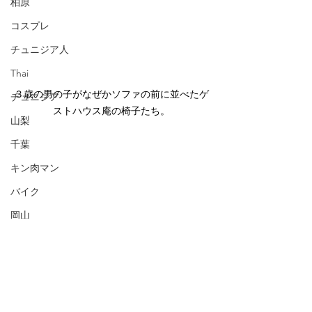
柏原
コスプレ
チュニジア人
Thai
３歳の男の子がなぜかソファの前に並べたゲ
チュニジア
ストハウス庵の椅子たち。
山梨
千葉
キン肉マン
バイク
岡山
大阪