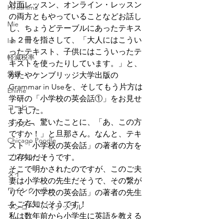
対面レッスン、オンライン・レッスン
Hiroshima
の両方ともやっていることなどお話し
Mie
し、ちょうどテーブルにあったテキス
ト２冊を指さして、「大人にはこうい
Ise
ったテキスト、子供にはこういったテ
軽減税率
キストを使ったりしています。」と、
愛媛
かたやケンブリッジ大学出版の
Grammar in Useを、そしてもう片方は
Ehime
学研の「小学校の英会話①」をお見せ
コーヒー
しました。
すると、驚いたことに、「あ、この方
シカプー
ですか！」と旦那さん。なんと、テキ
Chicago Poodle
スト「小学校の英会話」の著者の方を
ブレスレット
ご存知だそうです。
そこで明かされたのですが、このご夫
タイ
妻は小学校の先生だそうで、その繋が
ワインクーラー
りで「小学校の英会話」の著者の先生
をご存知だそうです！
マンゴー・パイナップル
私は数年前から小学生に英語を教える