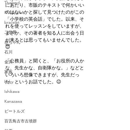
Thailand
にあたり、市販のテキストで何かいい
のはないかと探して見つけたのがこの
Philippines
「小学校の英会話」でした。以来、そ
bracelet
れを使ってレッスンをしていますが、
二世帯
まさか、その著者を知る人に出会う日
が来るとは思ってもいませんでした。
赤ちゃん
😇
石川
「公務員」と聞くと、「お役所の人か
金沢
な、先生かな、自衛隊かな。」などと
家族
いろいろ想像できますが、先生だっ
baby
た、というお話でした。😉
Ishikawa
Kanazawa
ビートルズ
百舌鳥古市古墳群