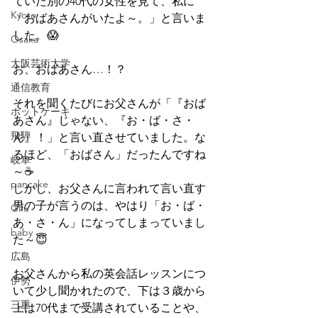
ていた別の40代の女性を見て、私に
Kyoto
「おばあさんがいたよ～。」と言いま
した。😱
Osaka
大阪芸術大学
お、おばあさん…！？
通信教育
それを聞くたびにお父さんが「『おば
ホットケーキ
あさん』じゃない、『お・ば・さ・
飛騨
ん』！」と言い直させていました。な
るほど、「おばさん」だったんですね
岐阜
～☕
pancake
しかし、お父さんに言われて言い直す
男の子が言うのは、やはり「お・ば・
Gifu
あ・さ・ん」になってしまっていまし
baby
た～😇
広島
お父さんから私の英会話レッスンにつ
伊勢
いて少し聞かれたので、下は３歳から
三重
上は70代まで受講されていることや、