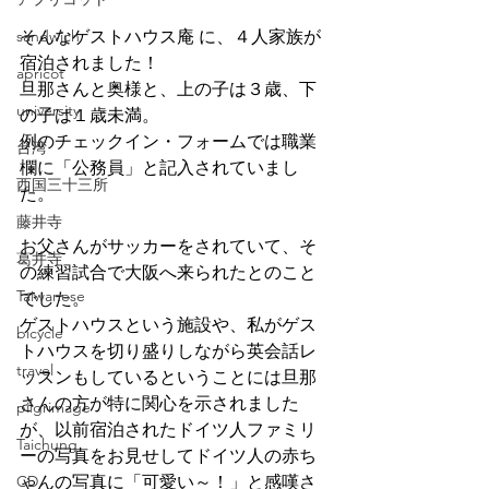
sandwich
そんなゲストハウス庵 に、４人家族が
宿泊されました！
apricot
旦那さんと奥様と、上の子は３歳、下
university
の子は１歳未満。
例のチェックイン・フォームでは職業
台湾
欄に「公務員」と記入されていまし
西国三十三所
た。
藤井寺
お父さんがサッカーをされていて、そ
葛井寺
の練習試合で大阪へ来られたとのこと
Taiwanese
でした。
ゲストハウスという施設や、私がゲス
bicycle
トハウスを切り盛りしながら英会話レ
travel
ッスンもしているということには旦那
さんの方が特に関心を示されました
pilgrimage
が、以前宿泊されたドイツ人ファミリ
Taichung
ーの写真をお見せしてドイツ人の赤ち
CD
ゃんの写真に「可愛い～！」と感嘆さ