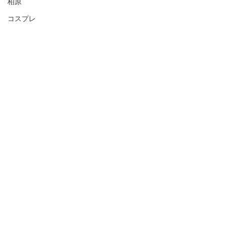
柏原
コスプレ
チュニジア人
Thai
チュニジア
山梨
千葉
キン肉マン
バイク
岡山
日本酒BAR四季：
https://www.instagram.com/shiki_hige
大阪
megane/
東日本大震災
気仙沼
心斎橋
鼎心
日本酒バー
藤井寺