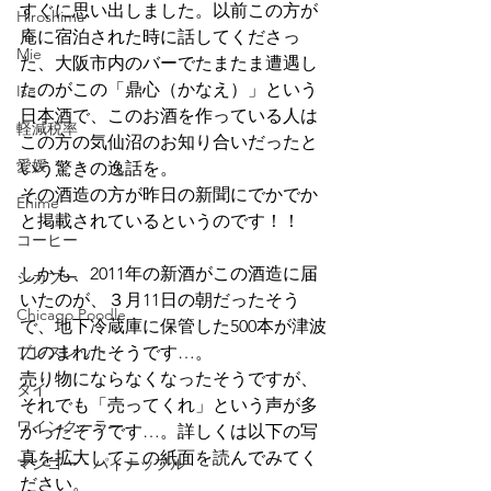
すぐに思い出しました。以前この方が
Hiroshima
庵に宿泊された時に話してくださっ
Mie
た、大阪市内のバーでたまたま遭遇し
たのがこの「鼎心（かなえ）」という
Ise
日本酒で、このお酒を作っている人は
軽減税率
この方の気仙沼のお知り合いだったと
愛媛
いう驚きの逸話を。
その酒造の方が昨日の新聞にでかでか
Ehime
と掲載されているというのです！！
コーヒー
しかも、2011年の新酒がこの酒造に届
シカプー
いたのが、３月11日の朝だったそう
Chicago Poodle
で、地下冷蔵庫に保管した500本が津波
ブレスレット
にのまれたそうです…。
売り物にならなくなったそうですが、
タイ
それでも「売ってくれ」という声が多
ワインクーラー
かったそうです…。詳しくは以下の写
真を拡大してこの紙面を読んでみてく
マンゴー・パイナップル
ださい。