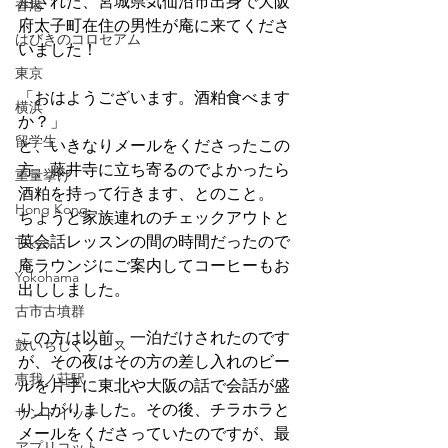
泊された、宮城県気仙沼市出身で大阪
香港
府太子町在住の男性が庵に来てくださ
はびきのコロセアム
いました！
東京
「おはようございます。酒粕食べます
横浜
か？」
留学生
と、いきなりメールをくださったこの
方、藤井寺に立ち寄るのでよかったら
重量挙げ
酒粕を持って行きます、とのこと。
Hong Kong
ちょうど家族連れのチェックアウトと
英会話レッスンの間の時間だったので
Tokyo
庵ラウンジにご案内してコーヒーもお
Yokohama
出ししました。
古市古墳群
この方は以前、一泊だけされたのです
鼓いちじくソース
が、その夜はその方の差し入れのビー
恵我ノ荘駅
ルを片手に東北や大阪の話で会話が盛
り上がりました。その後、チラホラと
サンドイッチ
メールをくださっていたのですが、最
アプリコット