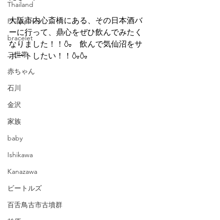
Thailand
大阪市内心斎橋にある、その日本酒バ
Philippines
ーに行って、鼎心をぜひ飲んでみたく
bracelet
なりました！！🍶　飲んで気仙沼をサ
二世帯
ポートしたい！！🍶🍶
赤ちゃん
石川
金沢
家族
baby
Ishikawa
Kanazawa
ビートルズ
百舌鳥古市古墳群