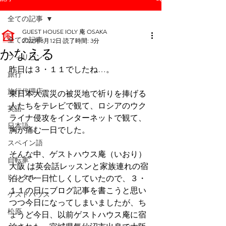
全ての記事
GUEST HOUSE IOLY 庵 OSAKA
全ての記事
2022年3月12日
読了時間: 3分
かなえる
フィリピン
昨日は３・１１でしたね…。
旅行
旅行代理店
東日本大震災の被災地で祈りを捧げる
人たちをテレビで観て、ロシアのウク
英語
ライナ侵攻をインターネットで観て、
日本語
胸が痛む一日でした。
スペイン語
そんな中、ゲストハウス庵（いおり）
自転車
大阪 は英会話レッスンと家族連れの宿
レンタル
泊とで一日忙しくしていたので、３・
１１の日にブログ記事を書こうと思い
ゲストハウス
つつ今日になってしまいましたが、ち
松原
ょうど今日、以前ゲストハウス庵に宿