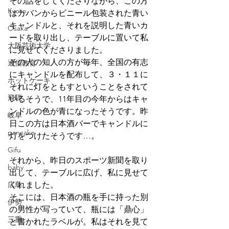
その話をしてくださりながら、この方
Kyoto
はカバンからビニール包装された青い
キャンドルと、それを説明した青いカ
Osaka
ードを取り出し、テーブルに置いて私
大阪芸術大学
に見せてくださりました。
その人の知人の方が毎年、全国の有志
通信教育
にキャンドルを配布して、３・１１に
ホットケーキ
それに灯をともすということをされて
飛騨
いるそうで、11年目の今年からはキャ
ンドルの色が青になったそうです。昨
岐阜
日この方は日本酒バーでキャンドルに
pancake
灯をつけたそうです…。
Gifu
それから、昨日のスポーツ新聞を取り
baby
出して、テーブルに広げ、私に見せて
広島
くれました。
そこには、日本酒の瓶を手に持った別
伊勢
の男性が写っていて、瓶には「鼎心」
三重
と書かれたラベルが。私はそれを見て