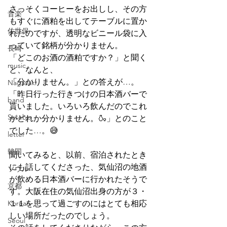
さっそくコーヒーをお出しし、その方
音楽
もすぐに酒粕を出してテーブルに置か
佐世保
れたのですが、透明なビニール袋に入
っていて銘柄が分かりません。
長崎
「どこのお酒の酒粕ですか？」と聞く
music
と、なんと、
「分かりません。」との答えが…。
Nagasaki
「昨日行った行きつけの日本酒バーで
band
貰いました。いろいろ飲んだのでこれ
Sasebo
がどれか分かりません。🍶」とのこと
でした…。😅
letter
韓国
聞いてみると、以前、宿泊されたとき
にも話してくださった、気仙沼の地酒
ソウル
が飲める日本酒バーに行かれたそうで
京都
す。大阪在住の気仙沼出身の方が３・
Korean
１１を思って過ごすのにはとても相応
しい場所だったのでしょう。
Seoul