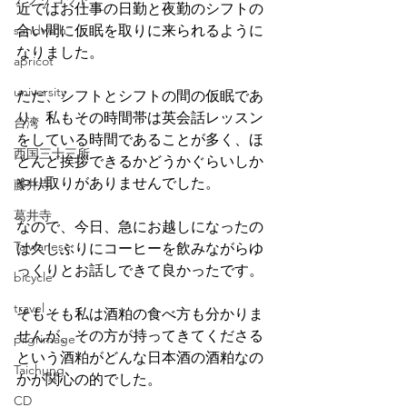
近ではお仕事の日勤と夜勤のシフトの
sandwich
合い間に仮眠を取りに来られるように
なりました。
apricot
university
ただ、シフトとシフトの間の仮眠であ
り、私もその時間帯は英会話レッスン
台湾
をしている時間であることが多く、ほ
西国三十三所
とんど挨拶できるかどうかぐらいしか
やり取りがありませんでした。
藤井寺
葛井寺
なので、今日、急にお越しになったの
Taiwanese
は久しぶりにコーヒーを飲みながらゆ
っくりとお話しできて良かったです。
bicycle
travel
そもそも私は酒粕の食べ方も分かりま
せんが、その方が持ってきてくださる
pilgrimage
という酒粕がどんな日本酒の酒粕なの
Taichung
かが関心の的でした。
CD