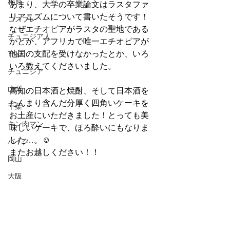
柏原
あまり、大学の卒業論文はラスタファ
リアニズムについて書いたそうです！
コスプレ
なぜエチオピアがラスタの聖地である
チュニジア人
かとか、アフリカで唯一エチオピアが
他国の支配を受けなかったとか、いろ
Thai
いろ教えてくださいました。
チュニジア
山梨
高知の日本酒と焼酎、そして日本酒を
たんまり含んだ分厚く四角いケーキを
千葉
お土産にいただきました！とっても美
キン肉マン
味しいケーキで、ほろ酔いにもなりま
した…。☺
バイク
またお越しください！！
岡山
大阪