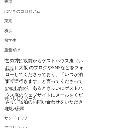
香港
はびきのコロセアム
東京
横浜
留学生
重量挙げ
Hong Kong
この方は以前からゲストハウス庵（い
おり）大阪 のブログやSNSなどをフォ
Tokyo
ローしてくださっており、「いつか泊
Yokohama
まりに行きます」と言ってくださって
いましたが、あるときふいにゲストハ
古市古墳群
ウス庵のウェブサイトにメールをくだ
鼓いちじくソース
さり、宿泊のお問い合わせをいただき
恵我ノ荘駅
ました。
サンドイッチ
アプリコット