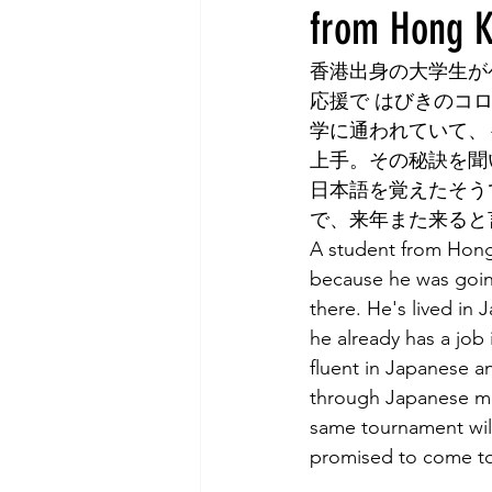
from Hong K
Tokyo
Yokohama
古市古
香港出身の大学生が
応援で はびきのコ
sandwich
apricot
univers
学に通われていて、
上手。その秘訣を聞
日本語を覚えたそう
で、来年また来ると
A student from Hong
because he was goin
there. He's lived in 
he already has a job
fluent in Japanese a
through Japanese ma
same tournament will
promised to come to