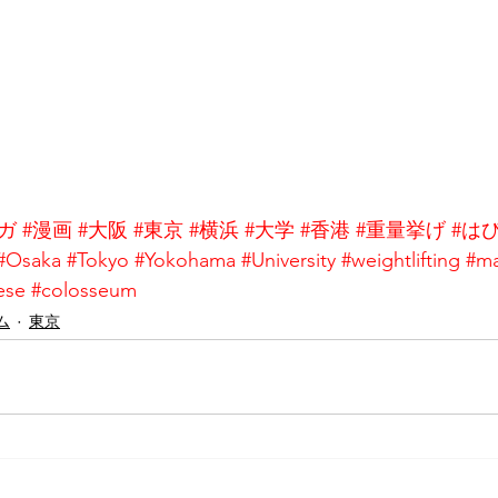
ガ
#漫画
#大阪
#東京
#横浜
#大学
#香港
#重量挙げ
#は
#Osaka
#Tokyo
#Yokohama
#University
#weightlifting
#m
ese
#colosseum
ム
東京