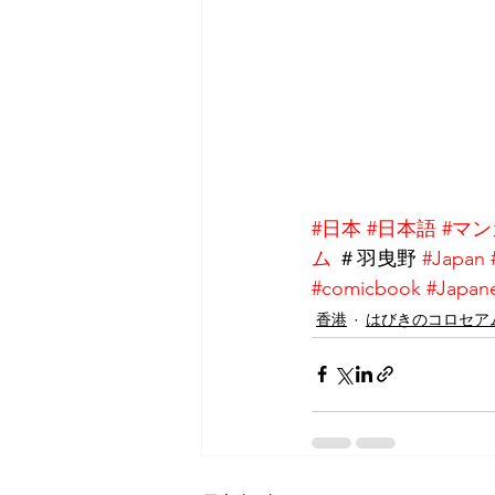
#日本
#日本語
#マン
ム
 ＃羽曳野 
#Japan
#comicbook
#Japan
香港
はびきのコロセア