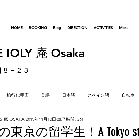
HOME
BOOKING
Blog
DIRECTION
ACTIVITIES
More
 IOLY 庵 Osaka
目８－２３
旅行代理店
英語
日本語
スペイン語
自転車
LY 庵 OSAKA
2019年11月10日
読了時間: 2分
はびきのコロセアム
東京
横浜
留学生
重量
京の留学生！A Tokyo stu