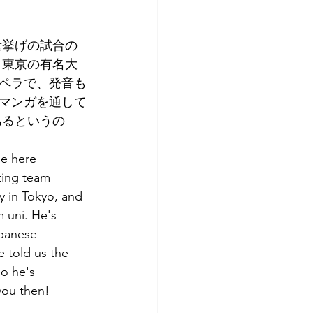
アプリコット
量挙げの試合の
、東京の有名大
ペラで、発音も
マンガを通して
あるというの
e here 
ting team 
ty in Tokyo, and 
 uni. He's 
apanese 
 told us the 
o he's 
you then! 