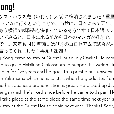
ong!
墳群
鼓いちじくソース
恵我ノ荘駅
サンドイッチ
ゲストハウス庵（いおり）大阪 に宿泊されました！重
ロセアムに行くということで、当館に。日本に来て五年
ity
台湾
西国三十三所
藤井寺
もう横浜で就職先も決まっているそうです！日本語ペラ
いてみると、日本に来る前から日本のマンガが好きで、
です。来年も同じ時期に はびきのコロセアムで試合が
言ってくれました！再見！謝謝！
 Kong came to stay at Guest House Ioly Osaka! He cam
g to go to Habikino Colosseum to support his weightlif
Japan for five years and he goes to a prestigious universi
 in Yokohama which he is to start when he graduates from
nd his Japanese pronunciation is great. He picked up J
nga which he's liked since before he came to Japan. He
 take place at the same place the same time next year, s
 stay at the Guest House again next year! Thanks! See 