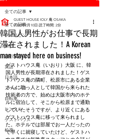
全ての記事
GUEST HOUSE IOLY 庵 OSAKA
全ての記事
2020年2月10日
読了時間: 2分
韓国人男性がお仕事で長期
フィリピン
滞在されました！A Korean
旅行
man stayed here on business!
旅行代理店
ゲストハウス庵（いおり）大阪 に、韓
英語
国人男性が長期滞在されました！ゲス
日本語
トハウス庵の隣町、松原市にある企業
さんに助っ人として韓国から来られた
スペイン語
技術者の方で、始めは大阪市内のホテ
自転車
ルに宿泊して、そこから松原まで通勤
レンタル
していたそうですが、より近くにある
ゲストハウス庵に移って来られまし
ゲストハウス
た。ホテルでは部屋でお一人だったの
松原
で早くに就寝していたけど、ゲストハ