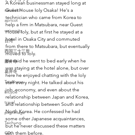
A Korean businessman stayed long at 
sandwich
Guest House Ioly Osaka! He's a 
technician who came from Korea to 
apricot
help a firm in Matsubara, near Guest 
university
House Ioly, but at first he stayed at a 
hotel in Osaka City and commuted 
台湾
from there to Matsubara, but eventually 
西国三十三所
moved to Ioly. 
He said he went to bed early when he 
藤井寺
was staying at the hotel alone, but over 
葛井寺
here he enjoyed chatting with the Ioly 
Taiwanese
staff every night. He talked about his 
job, economy, and even about the 
bicycle
relationship between Japan and Korea, 
travel
and relationship between South and 
North Korea. He confessed he had 
pilgrimage
some other Japanese acquaintances, 
Taichung
but he never discussed these matters 
CD
with them before.