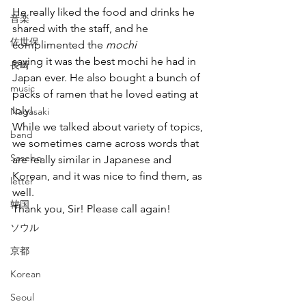
He really liked the food and drinks he 
音楽
shared with the staff, and he 
佐世保
complimented the 
mochi  
saying it was the best mochi he had in 
長崎
Japan ever. He also bought a bunch of 
music
packs of ramen that he loved eating at 
Ioly!
Nagasaki
While we talked about variety of topics, 
band
we sometimes came across words that 
Sasebo
are really similar in Japanese and 
Korean, and it was nice to find them, as 
letter
well.
韓国
Thank you, Sir! Please call again!
ソウル
京都
Korean
Seoul