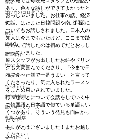
ウス庵では毎晩庵スタッフとの会話が
香港
あり、色々な話しができてよかったと
はびきのコロセアム
おっしゃいました。お仕事の話、経済
東京
の話、はたまた日韓問題や南北問題に
ついてもお話しされました。日本人の
横浜
知人は今までもいたけど、ここまで踏
留学生
み込んで話したのは初めてだとおっし
ゃっていました。
重量挙げ
庵スタッフがお出ししたお餅やドリン
Hong Kong
クも大変喜んでくださり、「今まで日
本で食べた餅で一番うまい」と言って
Tokyo
くださったり、気に入られたラーメン
Yokohama
をまとめ買いされていました。
古市古墳群
様々なことについて会話をしていく中
で韓国語と日本語で似ている単語もい
鼓いちじくソース
くつかあり、そういう発見も面白かっ
恵我ノ荘駅
たです。
ありがとうございました！またお越し
サンドイッチ
ください！
アプリコット