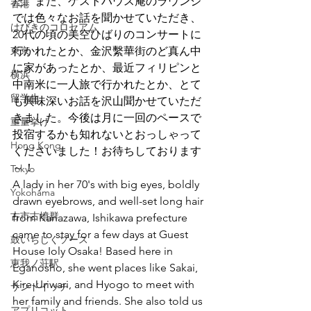
た。また、ゲストハウス庵のラウンジ
香港
では色々なお話を聞かせていただき、
はびきのコロセアム
20代の頃の美空ひばりのコンサートに
東京
行かれたとか、金沢繫華街のど真ん中
に家があったとか、最近フィリピンと
横浜
中南米に一人旅で行かれたとか、とて
留学生
も興味深いお話を沢山聞かせていただ
きました。今後は月に一回のペースで
重量挙げ
投宿するかも知れないとおっしゃって
Hong Kong
くださいました！お待ちしております
～！
Tokyo
A lady in her 70's with big eyes, boldly 
Yokohama
drawn eyebrows, and well-set long hair 
古市古墳群
from Kanazawa, Ishikawa prefecture 
came to stay for a few days at Guest 
鼓いちじくソース
House Ioly Osaka! Based here in 
恵我ノ荘駅
Eganosho, she went places like Sakai, 
Kire-Uriwari, and Hyogo to meet with 
サンドイッチ
her family and friends. She also told us 
アプリコット