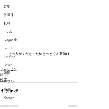
音楽
佐世保
長崎
music
Nagasaki
band
その方がくださった柿とのどくろ茶漬け
Sasebo
letter
フィリピン
韓国
旅行
松原
ソウル
京都
Korean
Seoul