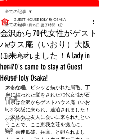
全ての記事
GUEST HOUSE IOLY 庵 OSAKA
全ての記事
2019年11月15日
読了時間: 1分
金沢から70代女性がゲスト
フィリピン
ハウス庵（いおり）大阪
旅行
に来られました！A lady in
旅行代理店
her 70's came to stay at Guest
英語
House Ioly Osaka!
日本語
大きな瞳、ビシッと描かれた眉毛、丁
スペイン語
寧に結われた髪をされた70代女性が石
自転車
川県は金沢からゲストハウス庵（いお
レンタル
り）大阪に来られ、連泊されました！
ご家族やご友人に会いに来られたとい
ゲストハウス
うことで、ここ恵我之荘を拠点に、
松原
堺、喜連瓜破、兵庫、と廻られまし