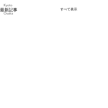
Kyoto
すべて表示
最新記事
Osaka
大阪芸術大学
通信教育
ホットケーキ
飛騨
岐阜
pancake
Gifu
baby
広島
伊勢
三重