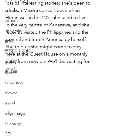
lots of interesting stories; she's been to 
sandwich
a Hibari Misora concert back when 
Hibari was in her 20's, she used to live 
apricot
in the very centre of Kanazawa, and she 
university
recently visited the Philippines and the 
Central and South America by herself. 
台湾
She told us she might come to stay 
西国三十三所
here at the Guest House on a monthly 
basis from now on. We'll be waiting for 
藤井寺
you!!
葛井寺
Taiwanese
bicycle
travel
pilgrimage
Taichung
CD