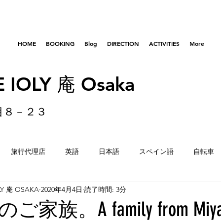
HOME
BOOKING
Blog
DIRECTION
ACTIVITIES
More
 IOLY 庵 Osaka
目８－２３
旅行代理店
英語
日本語
スペイン語
自転車
LY 庵 OSAKA
2020年4月4日
読了時間: 3分
はびきのコロセアム
東京
横浜
留学生
重量
族。A family from Miyako