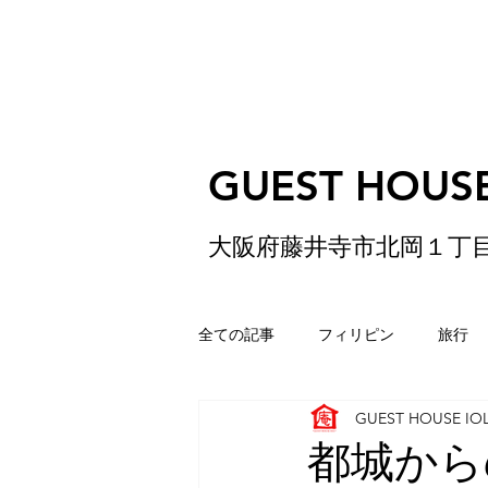
GUEST HOUSE
大阪府藤井寺市北岡１丁
全ての記事
フィリピン
旅行
GUEST HOUSE IO
ゲストハウス
松原
香港
都城からのご家