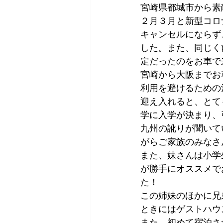
宮崎県都城市から素
Tokyo
Yokohama
古市古
２月３月と新型コロ
キャンセルにならず
した。また、同じく
sandwich
apricot
univers
定だったのをお車で
宮崎から大阪までお
利用を避けるための
迎え入れると、とて
学に入学が決まり、
九州の訛りが聞いて
がらご家族のみなさ
また、妹さんは小学
が勝手にオススメで
た！
この姉妹のほかに兄
ときにはゲストハウ
また、初めて宿泊さ