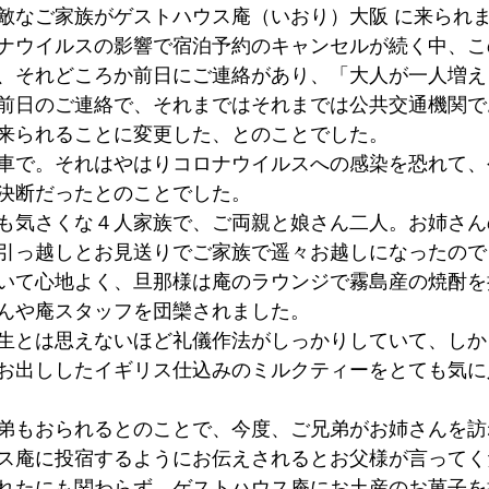
敵なご家族がゲストハウス庵（いおり）大阪 に来られ
墳群
鼓いちじくソース
恵我ノ荘駅
サンドイッチ
ナウイルスの影響で宿泊予約のキャンセルが続く中、こ
、それどころか前日にご連絡があり、「大人が一人増え
前日のご連絡で、それまではそれまでは公共交通機関で
ity
台湾
西国三十三所
藤井寺
来られることに変更した、とのことでした。
車で。それはやはりコロナウイルスへの感染を恐れて、
決断だったとのことでした。
も気さくな４人家族で、ご両親と娘さん二人。お姉さん
引っ越しとお見送りでご家族で遥々お越しになったので
いて心地よく、旦那様は庵のラウンジで霧島産の焼酎を
んや庵スタッフを団欒されました。
生とは思えないほど礼儀作法がしっかりしていて、しか
お出ししたイギリス仕込みのミルクティーをとても気に
弟もおられるとのことで、今度、ご兄弟がお姉さんを訪
ス庵に投宿するようにお伝えされるとお父様が言ってく
れたにも関わらず、ゲストハウス庵にお土産のお菓子を