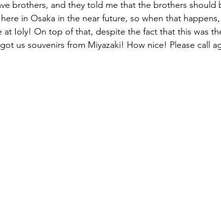
ave brothers, and they told me that the brothers should
r here in Osaka in the near future, so when that happens, 
at Ioly! On top of that, despite the fact that this was thei
 got us souvenirs from Miyazaki! How nice! Please call ag