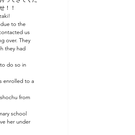
せ！！
zaki!
due to the 
 contacted us 
ng over. They 
ch they had 
to do so in 
s enrolled to a 
 shochu from 
imary school 
gave her under 