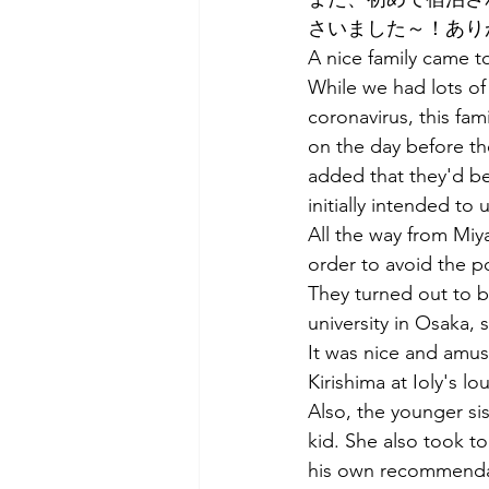
さいました～！あり
A nice family came t
While we had lots of
coronavirus, this fam
on the day before th
added that they'd be
initially intended to 
All the way from Miya
order to avoid the po
They turned out to be
university in Osaka,
It was nice and amus
Kirishima at Ioly's l
Also, the younger sis
kid. She also took to 
his own recommenda