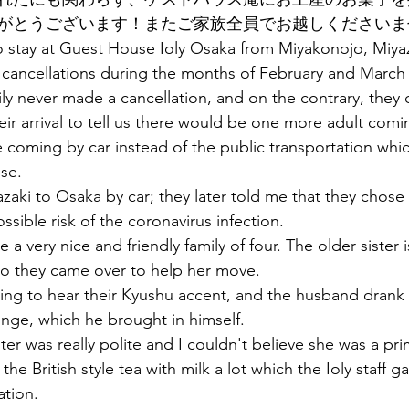
がとうございます！またご家族全員でお越しくださいま
o stay at Guest House Ioly Osaka from Miyakonojo, Miya
 cancellations during the months of February and March 
ily never made a cancellation, and on the contrary, they
eir arrival to tell us there would be one more adult comi
 coming by car instead of the public transportation whi
use. 
zaki to Osaka by car; they later told me that they chose 
ssible risk of the coronavirus infection.
 a very nice and friendly family of four. The older sister i
 so they came over to help her move.
ing to hear their Kyushu accent, and the husband drank
ounge, which he brought in himself.
ter was really polite and I couldn't believe she was a pr
the British style tea with milk a lot which the Ioly staff 
tion. 