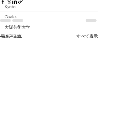
Kyoto
Osaka
大阪芸術大学
すべて表示
最新記事
通信教育
ホットケーキ
飛騨
岐阜
pancake
Gifu
baby
広島
伊勢
三重