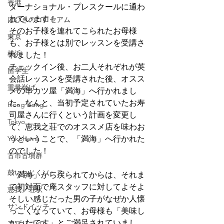
香港
ターナショナル・プレスクールに通わ
れています！
はびきのコロセアム
そのお子様を連れてこられたお母様
東京
も、お子様とは別でレッスンを受講さ
横浜
れました！
チェックイン後、お二人それぞれが英
留学生
会話レッスンを受講された後、オスス
重量挙げ
メの串カツ屋「満海」へ行かれまし
た。なんと、当初予定されていたお寿
Hong Kong
司屋さんに行くという計画を変更し
Tokyo
て、恵我之荘でのオススメ店を味わお
Yokohama
うということで、「満海」へ行かれた
のでした！
古市古墳群
鼓いちじくソース
「満海」から戻られてからは、それま
で初対面で庵スタッフに対してよそよ
恵我ノ荘駅
そしい感じだった男の子がなぜか人懐
サンドイッチ
っこくなっていて、お母様も「美味し
かったです」とご満足されていまし
アプリコット