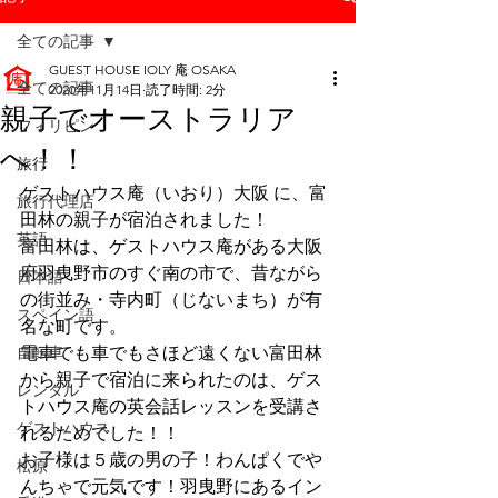
全ての記事
GUEST HOUSE IOLY 庵 OSAKA
全ての記事
2020年11月14日
読了時間: 2分
親子でオーストラリア
フィリピン
へ！！
旅行
ゲストハウス庵（いおり）大阪 に、富
旅行代理店
田林の親子が宿泊されました！
英語
富田林は、ゲストハウス庵がある大阪
府羽曳野市のすぐ南の市で、昔ながら
日本語
の街並み・寺内町（じないまち）が有
スペイン語
名な町です。
自転車
電車でも車でもさほど遠くない富田林
から親子で宿泊に来られたのは、ゲス
レンタル
トハウス庵の英会話レッスンを受講さ
ゲストハウス
れるためでした！！
お子様は５歳の男の子！わんぱくでや
松原
んちゃで元気です！羽曳野にあるイン