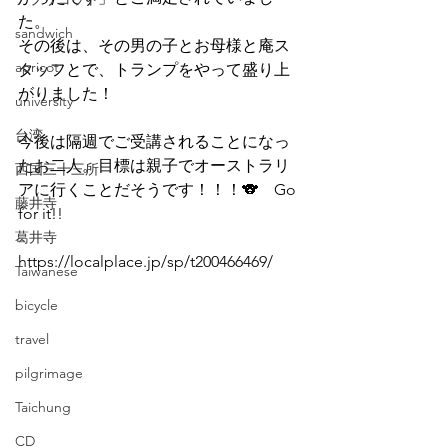
た。
sandwich
その後は、その男の子とお母様と庵ス
apricot
タッフとで、トランプをやって盛り上
がりました！
university
台湾
今後は隔週でご受講されることになっ
たお二人。目標は親子でオーストラリ
西国三十三所
アに行くことだそうです！！！🐨　Go 
藤井寺
for it!!
葛井寺
https://localplace.jp/sp/t200466469/
Taiwanese
bicycle
travel
pilgrimage
Taichung
CD