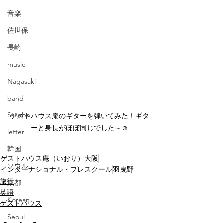
音楽
佐世保
長崎
music
Nagasaki
band
Sasebo
ゲストハウス庵のギターを弾いてみた！ギタ
ーと身長がほぼ同じでした～☺
letter
韓国
ゲストハウス庵（いおり）大阪
ソウル
インターナショナル・プレスクール
羽曳野
旅行
京都
英語
Korean
ゲストハウス
Seoul