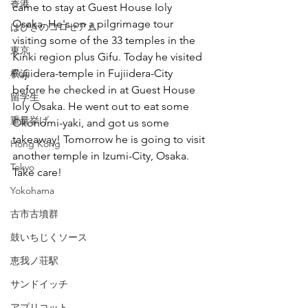
香港
came to stay at Guest House Ioly 
Osaka. He's on a pilgrimage tour 
はびきのコロセアム
visiting some of the 33 temples in the 
東京
Kinki region plus Gifu. Today he visited 
Fujiidera-temple in Fujiidera-City 
横浜
before he checked in at Guest House 
留学生
Ioly Osaka. He went out to eat some 
重量挙げ
Okonomi-yaki, and got us some 
takeaway! Tomorrow he is going to visit 
Hong Kong
another temple in Izumi-City, Osaka. 
Tokyo
Take care!
Yokohama
古市古墳群
鼓いちじくソース
恵我ノ荘駅
サンドイッチ
アプリコット