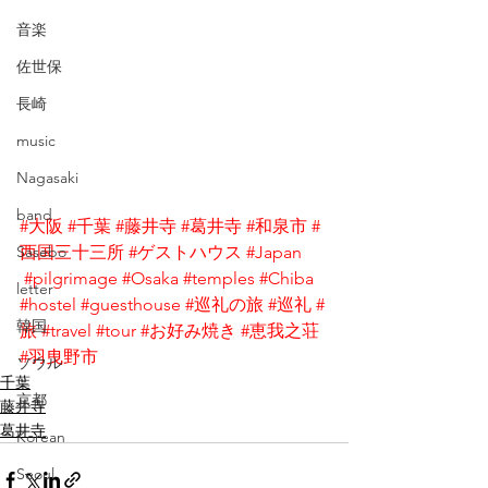
音楽
佐世保
長崎
music
Nagasaki
band
#大阪
#千葉
#藤井寺
#葛井寺
#和泉市
#
Sasebo
西国三十三所
#ゲストハウス
#Japan
#pilgrimage
#Osaka
#temples
#Chiba
letter
#hostel
#guesthouse
#巡礼の旅
#巡礼
#
韓国
旅
#travel
#tour
#お好み焼き
#恵我之荘
#羽曳野市
ソウル
千葉
京都
藤井寺
葛井寺
Korean
Seoul