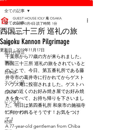
全ての記事
GUEST HOUSE IOLY 庵 OSAKA
全ての記事
2019年10月4日
読了時間: 1分
西国三十三所 巡礼の旅
フィリピン
Saigoku Kannon Pilgrimage
旅行
更新日：
2019年11月17日
旅行代理店
千葉県から77歳の方が来られました。
英語
西国三十三所 巡礼の旅をされていると
のことで、今日、第五番礼所である藤
日本語
井寺市の葛井寺に行かれてからゲスト
スペイン語
ハウス庵に投宿されました。ゲストハ
ウスの近くのお好み焼き屋でお好み焼
自転車
きを食べて、お持ち帰りを下さいまし
レンタル
た。明日は第四番礼所 和泉市の施福寺
ゲストハウス
に向かわれるそうです！お気をつけ
て！
松原
A 77-year-old gentleman from Chiba 