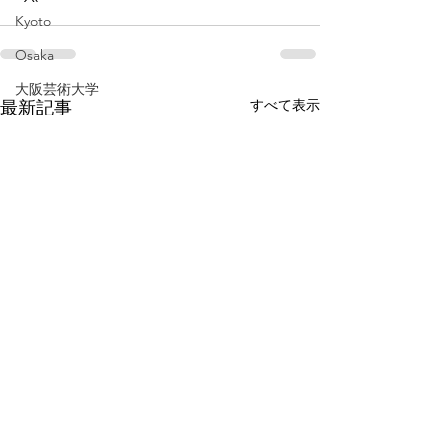
Kyoto
Osaka
大阪芸術大学
すべて表示
最新記事
通信教育
ホットケーキ
飛騨
岐阜
pancake
Gifu
baby
広島
伊勢
三重