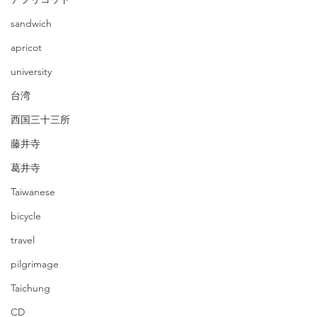
sandwich
apricot
university
台湾
西国三十三所
藤井寺
葛井寺
Taiwanese
bicycle
travel
pilgrimage
Taichung
CD