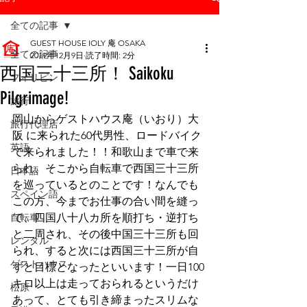
全ての記事
GUEST HOUSE IOLY 庵 OSAKA
全ての記事
2019年12月9日
読了時間: 2分
西国三十三所！ Saikoku
フィリピン
Pilgrimage!
旅行
岡山からゲストハウス庵（いおり）大
旅行代理店
阪 に来られた60代男性、ロードバイク
英語
で来られました！！和歌山まで車で来
られ、そこから自転車で西国三十三所
日本語
を巡っているとのことです！なんでも
スペイン語
この方、今までお仕事の合い間を縫っ
自転車
て、四国八十八カ所を順打ち・逆打ち
と二周され、その後中国三十三所も回
レンタル
られ、すると次には西国三十三所が自
ゲストハウス
ずと目標となったといいます！一日100
キロ以上は走っておられるというだけ
松原
あって、とても引き締まったスリムな