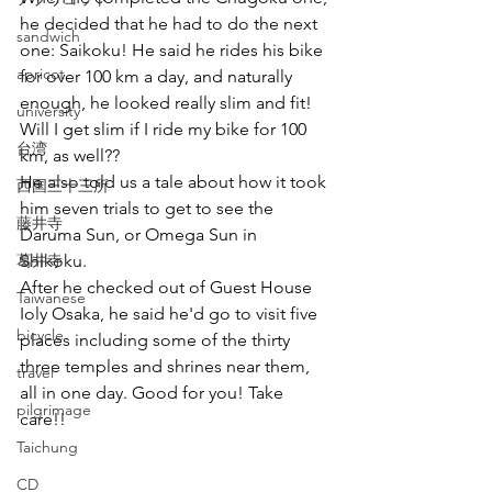
he decided that he had to do the next 
sandwich
one: Saikoku! He said he rides his bike 
apricot
for over 100 km a day, and naturally 
enough, he looked really slim and fit! 
university
Will I get slim if I ride my bike for 100 
台湾
km, as well??
He also told us a tale about how it took 
西国三十三所
him seven trials to get to see the 
藤井寺
Daruma Sun, or Omega Sun in 
葛井寺
Shikoku. 
After he checked out of Guest House 
Taiwanese
Ioly Osaka, he said he'd go to visit five 
bicycle
places including some of the thirty 
three temples and shrines near them, 
travel
all in one day. Good for you! Take 
pilgrimage
care!!
Taichung
CD