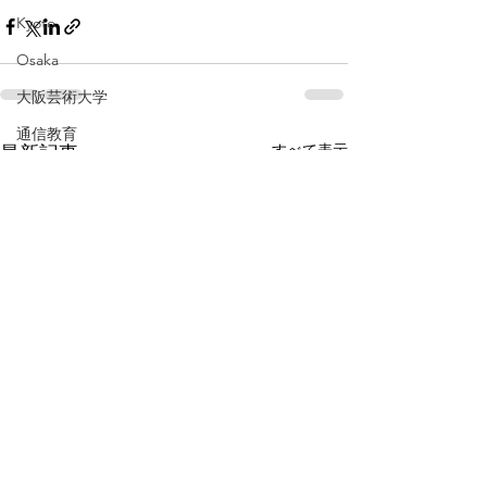
Kyoto
Osaka
大阪芸術大学
通信教育
すべて表示
最新記事
ホットケーキ
飛騨
岐阜
pancake
Gifu
baby
広島
伊勢
三重