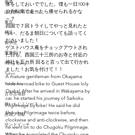
香港
体をしておいででした。僕も一日100キ
ロ自転車で走ったら痩せられるかな
はびきのコロセアム
～？
東京
四国で７回トライしてやっと見れたと
横浜
うい、だるま朝日についても語ってく
ださいました！
留学生
ゲストハウス庵をチェックアウトされ
重量挙げ
た日も、西国三十三所のお寺と付近の
神社を五カ所 回ると言って出て行かれ
Hong Kong
ました！お気を付けて！！
Tokyo
A mature gentleman from Okayama 
Yokohama
rode his road bike to Guest House Ioly 
Osaka! After he arrived in Wakayama by 
古市古墳群
car, he started his journey of Saikoku 
鼓いちじくソース
Pilgrimage by bike! He said he did 
Shikoku Pilgrimage twice before, 
恵我ノ荘駅
clockwise and anti-clockwise, and then 
サンドイッチ
he went on to do Chugoku Pilgrimage. 
When he completed the Chugoku one, 
アプリコット