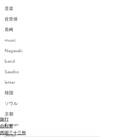
音楽
佐世保
長崎
music
Nagasaki
band
Sasebo
letter
韓国
ソウル
京都
旅行
Korean
自転車
西国三十三所
Seoul