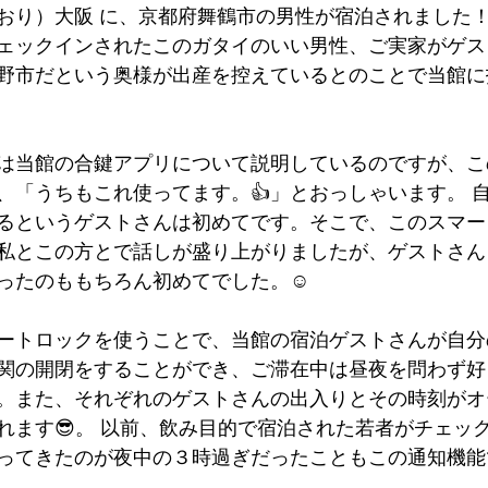
おり）大阪 に、京都府舞鶴市の男性が宿泊されました
墳群
鼓いちじくソース
恵我ノ荘駅
サンドイッチ
ェックインされたこのガタイのいい男性、ご実家がゲス
野市だという奥様が出産を控えているとのことで当館に
ity
台湾
西国三十三所
藤井寺
は当館の合鍵アプリについて説明しているのですが、こ
、「うちもこれ使ってます。👍」とおっしゃいます。 
るというゲストさんは初めてです。そこで、このスマー
私とこの方とで話しが盛り上がりましたが、ゲストさん
ったのももちろん初めてでした。☺　
ートロックを使うことで、当館の宿泊ゲストさんが自分
関の開閉をすることができ、ご滞在中は昼夜を問わず好
。また、それぞれのゲストさんの出入りとその時刻がオ
れます😎。 以前、飲み目的で宿泊された若者がチェッ
ってきたのが夜中の３時過ぎだったこともこの通知機能