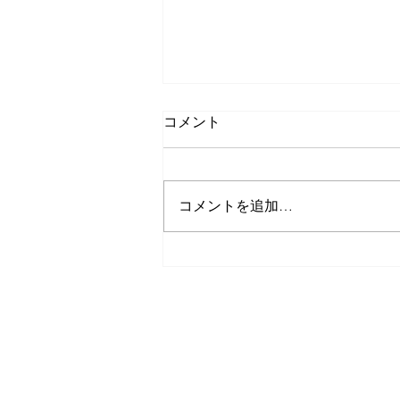
コメント
コメントを追加…
久しぶりのゲストさんたち
​庵
GUEST HOUSE IOLY