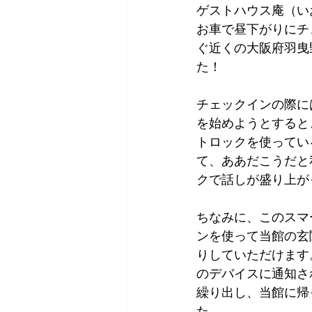
ゲストハウス庵（い
Tokyo
Yokohama
古市古
お車で昼下がりにチ
ぐ近くの大阪府羽曳
た！
sandwich
apricot
univers
チェックインの際に
を始めようとすると
トロックを使ってい
て、ああだこうだと
クで話しが盛り上が
ちなみに、このスマ
ンを使って当館の玄
りしていただけます
のデバイスに通知さ
繰り出し、当館に帰
た。