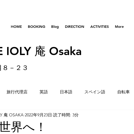
HOME
BOOKING
Blog
DIRECTION
ACTIVITIES
More
 IOLY 庵 Osaka
目８－２３
旅行代理店
英語
日本語
スペイン語
自転車
LY 庵 OSAKA
2022年9月23日
読了時間: 3分
はびきのコロセアム
東京
横浜
留学生
重量
世界へ！