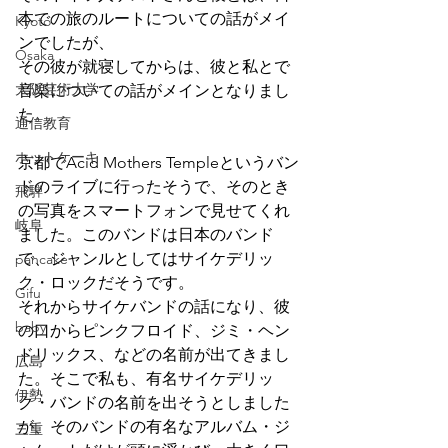
本での旅のルートについての話がメイ
Kyoto
ンでしたが、
Osaka
その彼が就寝してからは、彼と私とで
大阪芸術大学
音楽についての話がメインとなりまし
た。
通信教育
ホットケーキ
京都でAcid Mothers Templeというバン
ドのライブに行ったそうで、そのとき
飛騨
の写真をスマートフォンで見せてくれ
岐阜
ました。このバンドは日本のバンド
で、ジャンルとしてはサイケデリッ
pancake
ク・ロックだそうです。
Gifu
それからサイケバンドの話になり、彼
baby
の口からピンクフロイド、ジミ・ヘン
ドリックス、などの名前が出てきまし
広島
た。そこで私も、有名サイケデリッ
伊勢
ク・バンドの名前を出そうとしました
が、そのバンドの有名なアルバム・ジ
三重