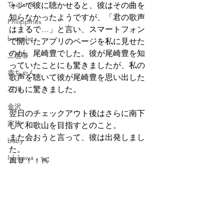
Thailand
ォンで彼に聴かせると、彼はその曲を
知らなかったようですが、「君の歌声
Philippines
はまるで…」と言い、スマートフォン
bracelet
で開いたアプリのページを私に見せた
のが、尾崎豊でした。彼が尾崎豊を知
二世帯
っていたことにも驚きましたが、私の
赤ちゃん
歌声を聴いて彼が尾崎豊を思い出した
のもに驚きました。
石川
金沢
翌日のチェックアウト後はさらに南下
家族
して和歌山を目指すとのこと。
また会おうと言って、彼は出発しまし
baby
た。
Ishikawa
再見！！👋
Kanazawa
ビートルズ
百舌鳥古市古墳群