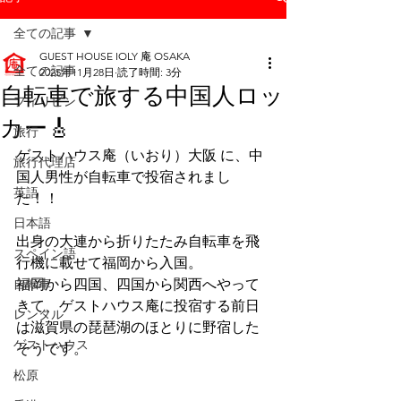
全ての記事
GUEST HOUSE IOLY 庵 OSAKA
全ての記事
2025年11月28日
読了時間: 3分
自転車で旅する中国人ロッ
フィリピン
カー🎸
旅行
ゲストハウス庵（いおり）大阪 に、中
旅行代理店
国人男性が自転車で投宿されまし
英語
た！！
日本語
出身の大連から折りたたみ自転車を飛
スペイン語
行機に載せて福岡から入国。
自転車
福岡から四国、四国から関西へやって
きて、ゲストハウス庵に投宿する前日
レンタル
は滋賀県の琵琶湖のほとりに野宿した
ゲストハウス
そうです。
松原