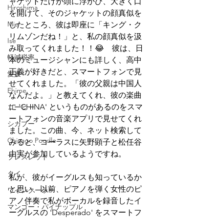
ャケットだけが頭に浮かび、大きく口
Hiroshima
を開けて、そのジャケットの顔真似を
Mie
したところ、彼は即座に「キング・ク
リムゾンだね！」と、私の顔真似を汲
Ise
み取ってくれました！！😂　彼は、日
軽減税率
本のミュージシャンにも詳しく、高中
正義が好きだと、スマートフォンで見
愛媛
せてくれました。「彼の父親は中国人
Ehime
なんだよ。」と教えてくれ、彼の楽曲
に 'CHINA' というものがあるのをスマ
コーヒー
ートフォンの音楽アプリで見せてくれ
シカプー
ました。この曲、今、ネット検索して
Chicago Poodle
みると、コーラスに矢野顕子と松任谷
由実が参加しているようですね。
ブレスレット
タイ
私が、彼がイーグルスも知っているか
と思い、以前、ピアノを弾く女性のピ
ワインクーラー
アノ伴奏で私がボーカルを録音したイ
マンゴー・パイナップル
ーグルスの 'Desperado' をスマートフ