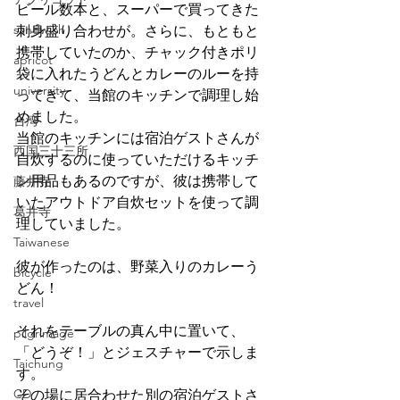
ビール数本と、スーパーで買ってきた
sandwich
刺身盛り合わせが。さらに、もともと
携帯していたのか、チャック付きポリ
apricot
袋に入れたうどんとカレーのルーを持
university
ってきて、当館のキッチンで調理し始
めました。
台湾
当館のキッチンには宿泊ゲストさんが
西国三十三所
自炊するのに使っていただけるキッチ
ン用品もあるのですが、彼は携帯して
藤井寺
いたアウトドア自炊セットを使って調
葛井寺
理していました。
Taiwanese
彼が作ったのは、野菜入りのカレーう
bicycle
どん！
travel
それをテーブルの真ん中に置いて、
pilgrimage
「どうぞ！」とジェスチャーで示しま
Taichung
す。
CD
その場に居合わせた別の宿泊ゲストさ