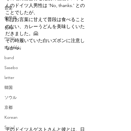
んのドイツ人男性は 'No, thanks.' との
音楽
ことでしたが、
佐世保
私はお言葉に甘えて普段は食べること
のない、カレーうどんを美味しくいた
長崎
だきました。🤗
music
その時履いていた白いズボンに注意し
ながら。
Nagasaki
band
Sasebo
letter
韓国
ソウル
京都
Korean
Seoul
そのドイツ人ゲストさんと彼とは、日