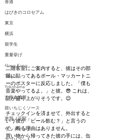
香港
はびきのコロセアム
東京
横浜
留学生
重量挙げ
Hong Kong
二階客室にご案内すると、彼はその部
屋に貼ってあるポール・マッカートニ
Tokyo
ーのポスターに反応しました。「僕も
Yokohama
音楽やってるよ。」と彼。😎 これは、
古市古墳群
話が盛り上がりそうです。😉
鼓いちじくソース
チェックインを済ませて、外出すると
恵我ノ荘駅
いう彼が「ビール飲む？」と言うの
で、断る理由はありません。
サンドイッチ
買い物から帰ってきた彼の手には、缶
アプリコット