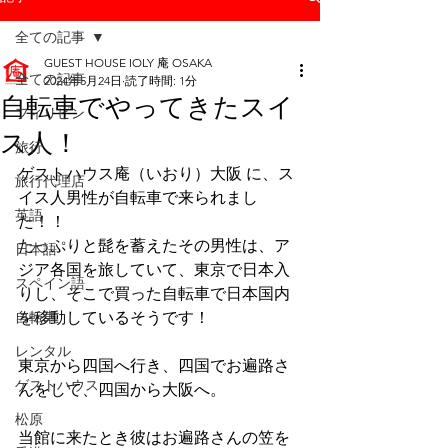
全ての記事
GUEST HOUSE IOLY 庵 OSAKA
全ての記事
2024年5月24日
読了時間: 1分
自転車でやってきたスイ
フィリピン
ス人！
旅行
ゲストハウス庵（いおり）大阪 に、ス
旅行代理店
イス人男性が自転車で来られまし
英語
た！！
たっぷりと髭を蓄えたその男性は、ア
日本語
ジア各国を旅していて、東京で日本入
スペイン語
りし、そこで買った自転車で日本国内
自転車
を移動しているそうです！
レンタル
東京から四国へ行き、四国でお遍路さ
ゲストハウス
んをして、四国から大阪へ。
松原
当館に来たとき彼はお遍路さんの笠を