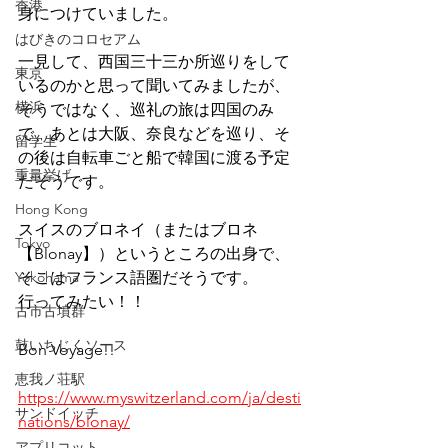
香港
身につけていました。
はびきのコロセアム
一見して、西国三十三か所巡りをして
東京
いるのかと思って聞いてみましたが、
横浜
そうではなく、巡礼の旅は四国のみ
で、あとは大阪、奈良などを巡り、そ
留学生
の後は自転車ごと船で韓国に渡る予定
重量挙げ
だそうです。
Hong Kong
スイスのブロネイ（またはブロネ
Tokyo
【Blonay】）というところの出身で、
Yokohama
そこはフランス語圏だそうです。
行ってみたい！！
古市古墳群
鼓いちじくソース
Bon Voyage!!
恵我ノ荘駅
https://www.myswitzerland.com/ja/desti
サンドイッチ
nations/blonay/
アプリコット