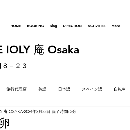
HOME
BOOKING
Blog
DIRECTION
ACTIVITIES
More
 IOLY 庵 Osaka
目８－２３
旅行代理店
英語
日本語
スペイン語
自転車
LY 庵 OSAKA
2024年2月23日
読了時間: 3分
はびきのコロセアム
東京
横浜
留学生
重量
卵