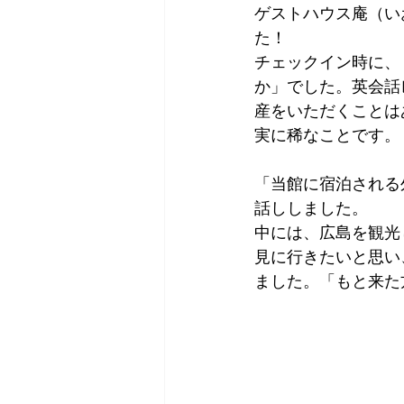
ゲストハウス庵（い
Tokyo
Yokohama
古市古
た！
チェックイン時に、
か」でした。英会話
sandwich
apricot
univers
産をいただくことは
実に稀なことです。
「当館に宿泊される
話ししました。
中には、広島を観光
見に行きたいと思い
ました。「もと来た