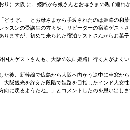
おり）大阪 に、姫路から娘さんとお母さまの親子連れ
墳群
鼓いちじくソース
恵我ノ荘駅
サンドイッチ
「どうぞ。」とお母さまから手渡されたのは姫路の和菓
レッスンの受講生の方々や、リピーターの宿泊ゲストさ
ity
台湾
西国三十三所
藤井寺
ありますが、初めて来られた宿泊ゲストさんからお菓子
外国人ゲストさんも、大阪の次に姫路に行く人がよくい
した後、新幹線で広島から大阪へ向かう途中に車窓から
、大阪観光を終えた段階で姫路を目指したインド人女性
方向に戻るようだね。」とコメントしたのを思い出しま