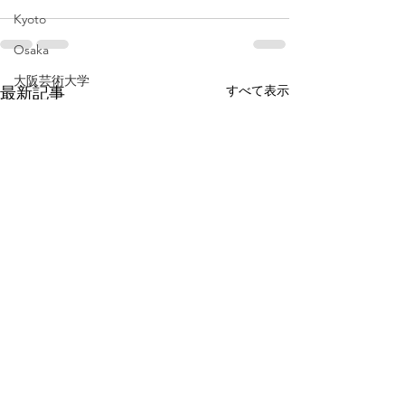
Kyoto
Osaka
大阪芸術大学
すべて表示
最新記事
通信教育
ホットケーキ
飛騨
岐阜
pancake
Gifu
baby
広島
伊勢
三重