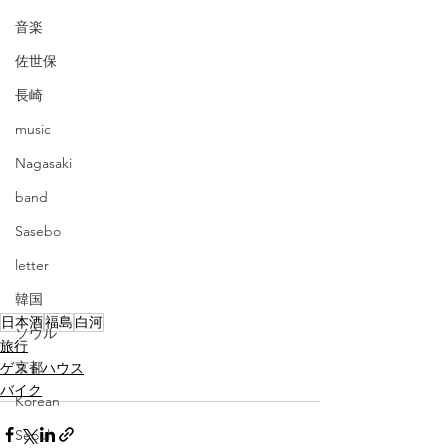
音楽
佐世保
長崎
music
Nagasaki
band
Sasebo
letter
韓国
日本酒
福島
白河
ソウル
旅行
京都
ゲストハウス
バイク
Korean
Seoul