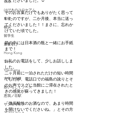
てくださいました。☺
香港
はびきのコロセアム
そのお言葉だけでもありがたく思って
東京
いたのですが、二か月後、本当に送っ
てくださいました！！まさに、忘れか
横浜
けていた頃でした。
留学生
箱の中には日本酒の瓶と一緒にお手紙
重量挙げ
まで！
Hong Kong
お礼のお電話をして、少しお話ししま
Tokyo
した。
Yokohama
二ヶ月前に一泊されただけの短い時間
古市古墳群
でしたが、電話口での福島の訛りとそ
のお声でスグに当館にご滞在されたと
鼓いちじくソース
きの感覚が蘇ってきました！
恵我ノ荘駅
「微炭酸性のお酒なので、あまり時間
サンドイッチ
を開けないでくださいね。」とその方
アプリコット