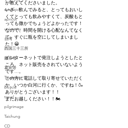
が教えてくださいました。
sandwich
いざ、飲んでみると、とってもおいし
くてとっても飲みやすくて、炭酸もと
apricot
っても微かでちょうどよかったです！
university
なので、時間を開ける心配なんてなく
て、すぐに瓶を空にしてしまいまし
台湾
た！😀
西国三十三所
インターネットで発注しようとしたと
藤井寺
ころ、ネット販売をされていないよう
葛井寺
です…。
Taiwanese
この方に電話して取り寄せていただく
か、いつか白河に行くか、ですね！🍶
bicycle
ありがとうございます！！
travel
またお越しください！！🏍
pilgrimage
Taichung
CD