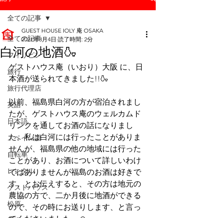
全ての記事
GUEST HOUSE IOLY 庵 OSAKA
全ての記事
2021年3月4日
読了時間: 2分
白河の地酒🍶
フィリピン
ゲストハウス庵（いおり）大阪 に、日
旅行
本酒が送られてきました!!🍶
旅行代理店
以前、福島県白河の方が宿泊されまし
英語
たが、ゲストハウス庵のウェルカムド
日本語
リンクを通してお酒の話になりまし
た。私は白河には行ったことがありま
スペイン語
せんが、福島県の他の地域には行った
自転車
ことがあり、お酒について詳しいわけ
レンタル
ではありませんが福島のお酒は好きで
す、とお伝えすると、その方は地元の
ゲストハウス
農協の方で、二か月後に地酒ができる
松原
ので、その時にお送りします、と言っ