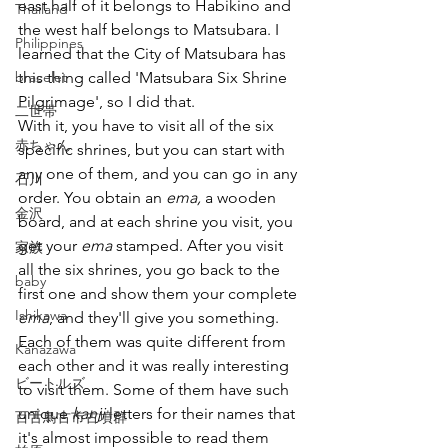
east half of it belongs to Habikino and 
Thailand
the west half belongs to Matsubara. I 
Philippines
learned that the City of Matsubara has 
bracelet
this thing called 'Matsubara Six Shrine 
Pilgrimage', so I did that.
二世帯
With it, you have to visit all of the six 
赤ちゃん
specific shrines, but you can start with 
any one of them, and you can go in any 
石川
order. You obtain an 
ema, 
a wooden 
金沢
board, and at each shrine you visit, you 
get your 
ema
 stamped. After you visit 
家族
all the six shrines, you go back to the 
baby
first one and show them your complete 
Ishikawa
ema
, and they'll give you something.
Each of them was quite different from 
Kanazawa
each other and it was really interesting 
ビートルズ
to visit them. Some of them have such 
unique 
kanji
 letters for their names that 
百舌鳥古市古墳群
it's almost impossible to read them 