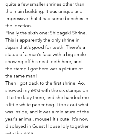
quite a few smaller shrines other than 
the main building. It was unique and 
impressive that it had some benches in 
the location.
Finally the sixth one: Shibagaki Shrine. 
This is apparently the only shrine in 
Japan that's good for teeth. There's a 
statue of a man's face with a big smile 
showing off his neat teeth here, and 
the stamp I got here was a picture of 
the same man!
Then I got back to the first shrine, Ao. I 
showed my 
ema
 with the six stamps on 
it to the lady there, and she handed me 
a little white paper bag. I took out what 
was inside, and it was a miniature of the 
year's animal, mouse! It's cute! It's now 
displayed in Guest House Ioly together 
with the 
ema.