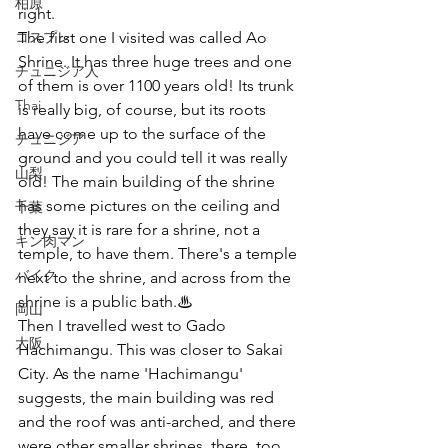
柏原
right.
コスプレ
The first one I visited was called Ao 
Shrine. It has three huge trees and one 
チュニジア人
of them is over 1100 years old! Its trunk 
Thai
is really big, of course, but its roots 
have come up to the surface of the 
チュニジア
ground and you could tell it was really 
山梨
old! The main building of the shrine 
has some pictures on the ceiling and 
千葉
they say it is rare for a shrine, not a 
キン肉マン
temple, to have them. There's a temple 
バイク
next to the shrine, and across from the 
shrine is a public bath.♨
岡山
Then I travelled west to Gado 
大阪
Hachimangu. This was closer to Sakai 
City. As the name 'Hachimangu' 
suggests, the main building was red 
and the roof was anti-arched, and there 
were other smaller shrines, there, too.