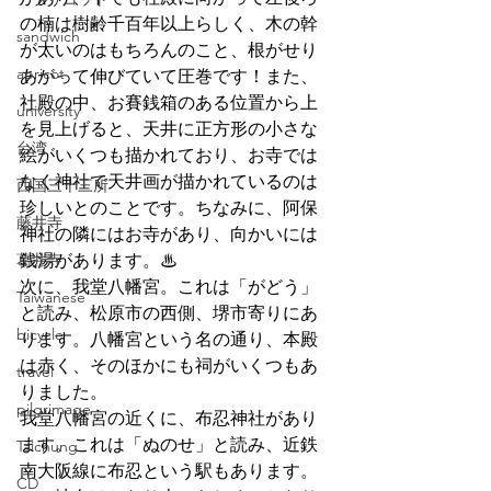
の楠は樹齢千百年以上らしく、木の幹
sandwich
が太いのはもちろんのこと、根がせり
apricot
あがって伸びていて圧巻です！また、
社殿の中、お賽銭箱のある位置から上
university
を見上げると、天井に正方形の小さな
台湾
絵がいくつも描かれており、お寺では
なく神社で天井画が描かれているのは
西国三十三所
珍しいとのことです。ちなみに、阿保
藤井寺
神社の隣にはお寺があり、向かいには
葛井寺
銭湯があります。♨
次に、我堂八幡宮。これは「がどう」
Taiwanese
と読み、松原市の西側、堺市寄りにあ
bicycle
ります。八幡宮という名の通り、本殿
は赤く、そのほかにも祠がいくつもあ
travel
りました。
pilgrimage
我堂八幡宮の近くに、布忍神社があり
ます。これは「ぬのせ」と読み、近鉄
Taichung
南大阪線に布忍という駅もあります。
CD