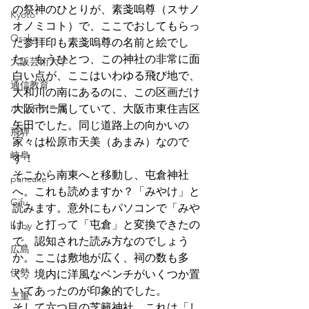
の祭神のひとりが、素戔嗚尊（スサノ
Kyoto
オノミコト）で、ここでおしてもらっ
Osaka
た参拝印も素戔嗚尊の名前と絵でし
た。もうひとつ、この神社の非常に面
大阪芸術大学
白い点が、ここはいわゆる飛び地で、
通信教育
大和川の南にあるのに、この区画だけ
ホットケーキ
大阪市に属していて、大阪市東住吉区
矢田でした。同じ道路上の向かいの
飛騨
家々は松原市天美（あまみ）なので
岐阜
す！
そこから南東へと移動し、屯倉神社
pancake
へ。これも読めますか？「みやけ」と
Gifu
読みます。意外にもパソコンで「みや
け」と打って「屯倉」と変換できたの
baby
で、認知された読み方なのでしょう
広島
か。ここは敷地が広く、祠の数も多
伊勢
く、境内に洋風なベンチがいくつか置
いてあったのが印象的でした。
三重
そして六つ目の芝籬神社。これは「し