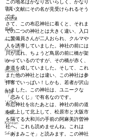
この地名はかなり古いらしく、かなり
音楽
古い文献にその名が見受けられるそう
です。
佐世保
さて、この布忍神社に着くと、それま
長崎
での二つの神社とは大きく違い、入口
に警備員さんが二人おられ、クルマや
music
人を誘導していました。神社の前には
Nagasaki
川が流れ、ちょうど鳥居の前に橋が架
band
かっているのですが、その橋が赤く、
参道を成していました。そして、これ
Sasebo
また他の神社とは違い、この神社は参
letter
拝客でいっぱい！しかも、若者が沢山
いました。この神社は、ユニークな
韓国
「恋みくじ」で有名なのです。
ソウル
布忍神社を出たあとは、神社の前の道
を北上して北上して、松原市と大阪市
京都
を隔てる大和川の手前の阿麻美許曽神
Korean
社へ。これも読めませんね。これは
Seoul
「あまみこそ」と読みます。この神社