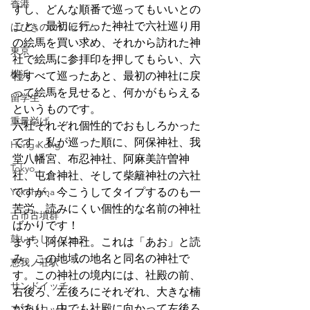
香港
すし、どんな順番で巡ってもいいとの
こと。最初に行った神社で六社巡り用
はびきのコロセアム
の絵馬を買い求め、それから訪れた神
東京
社で絵馬に参拝印を押してもらい、六
横浜
社すべて巡ったあと、最初の神社に戻
って絵馬を見せると、何かがもらえる
留学生
というものです。
重量挙げ
六社それぞれ個性的でおもしろかった
です。私が巡った順に、阿保神社、我
Hong Kong
堂八幡宮、布忍神社、阿麻美許曽神
Tokyo
社、屯倉神社、そして柴籬神社の六社
Yokohama
ですが、今こうしてタイプするのも一
苦労、読みにくい個性的な名前の神社
古市古墳群
ばかりです！
鼓いちじくソース
まず、阿保神社。これは「あお」と読
み、この地域の地名と同名の神社で
恵我ノ荘駅
す。この神社の境内には、社殿の前、
サンドイッチ
右後ろ、左後ろにそれぞれ、大きな楠
があり、中でも社殿に向かって左後ろ
アプリコット