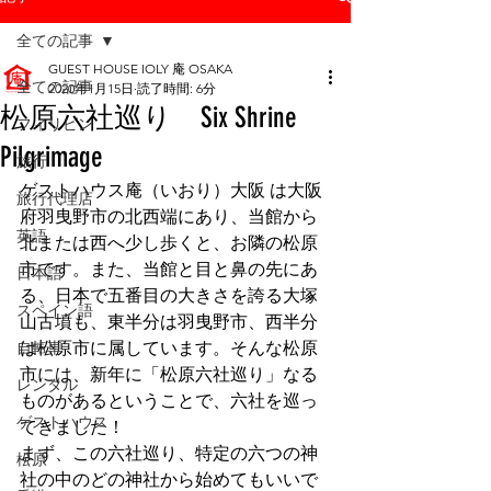
全ての記事
GUEST HOUSE IOLY 庵 OSAKA
全ての記事
2020年1月15日
読了時間: 6分
松原六社巡り Six Shrine
フィリピン
Pilgrimage
旅行
ゲストハウス庵（いおり）大阪 は大阪
旅行代理店
府羽曳野市の北西端にあり、当館から
英語
北または西へ少し歩くと、お隣の松原
市です。また、当館と目と鼻の先にあ
日本語
る、日本で五番目の大きさを誇る大塚
スペイン語
山古墳も、東半分は羽曳野市、西半分
自転車
は松原市に属しています。そんな松原
市には、新年に「松原六社巡り」なる
レンタル
ものがあるということで、六社を巡っ
ゲストハウス
てきました！
まず、この六社巡り、特定の六つの神
松原
社の中のどの神社から始めてもいいで