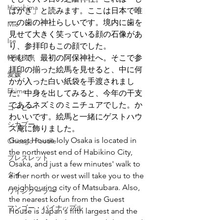
Hiroshima
ばがき」と読みます。ここは日本で唯
一の歯の神社らしいです。境内に歯を
Mie
見せて大きく笑っている顔の石像があ
Ise
り、参拝印もこの顔でした。
軽減税率
そして、最初の阿保神社へ。そこで参
拝印の揃った絵馬を見せると、中に何
愛媛
かが入った白い紙袋を手渡されまし
Ehime
た。中身を出してみると、今年の干支
であるネズミのミニチュアでした。か
コーヒー
わいいです。絵馬と一緒にゲストハウ
シカプー
ス庵に飾りました。
Guest House Ioly Osaka is located in 
Chicago Poodle
the northwest end of Habikino City, 
ブレスレット
Osaka, and just a few minutes' walk to 
タイ
either north or west will take you to the 
neighbouring city of Matsubara. Also, 
ワインクーラー
the nearest kofun from the Guest 
マンゴー・パイナップル
House is Japan's fifth largest and the 