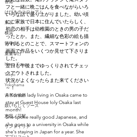
香港
フと一緒に晩ごはんを食べながらいろ
はびきのコロセアム
いろな話で盛り上がりました。幼い頃
にご家族で日本に住んでいたらしく、
東京
初恋の相手は幼稚園のときの男の子だ
横浜
ったとか。また、繊細な色彩の絵も描
留学生
かれるとのことで、スマートフォンの
画面で作品をいくつか見せて下さりま
重量挙げ
した。
Hong Kong
翌日も午後までゆっくりされてチェッ
クアウトされました。
Tokyo
状況がよくなったらまた来てください
Yokohama
～！
A Korean lady living in Osaka came to 
古市古墳群
stay at Guest House Ioly Osaka last 
鼓いちじくソース
month!
恵我ノ荘駅
She spoke really good Japanese, and 
she goes to a university in Osaka while 
サンドイッチ
she's staying in Japan for a year. She 
アプリコット