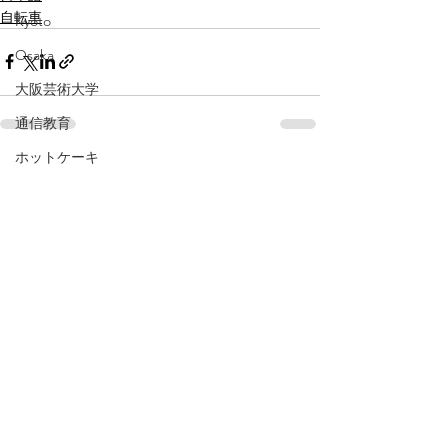
自転車
Kyoto
Osaka
大阪芸術大学
通信教育
ホットケーキ
すべて表示
最新記事
飛騨
岐阜
pancake
Gifu
baby
広島
伊勢
三重