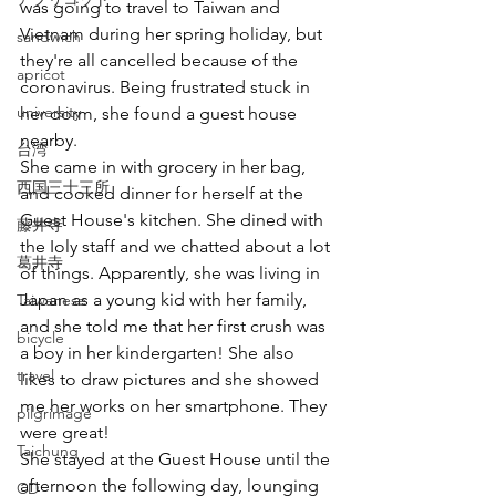
was going to travel to Taiwan and 
Vietnam during her spring holiday, but 
sandwich
they're all cancelled because of the 
apricot
coronavirus. Being frustrated stuck in 
university
her dorm, she found a guest house 
nearby.
台湾
She came in with grocery in her bag, 
西国三十三所
and cooked dinner for herself at the 
Guest House's kitchen. She dined with 
藤井寺
the Ioly staff and we chatted about a lot 
葛井寺
of things. Apparently, she was living in 
Japan as a young kid with her family, 
Taiwanese
and she told me that her first crush was 
bicycle
a boy in her kindergarten! She also 
travel
likes to draw pictures and she showed 
me her works on her smartphone. They 
pilgrimage
were great!
Taichung
She stayed at the Guest House until the 
afternoon the following day, lounging 
CD