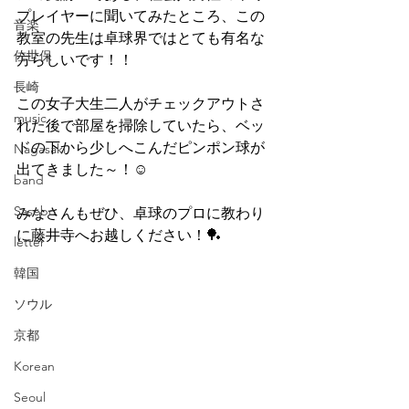
プレイヤーに聞いてみたところ、この
音楽
教室の先生は卓球界ではとても有名な
佐世保
方らしいです！！
長崎
この女子大生二人がチェックアウトさ
music
れた後で部屋を掃除していたら、ベッ
ドの下から少しへこんだピンポン球が
Nagasaki
出てきました～！☺
band
Sasebo
みなさんもぜひ、卓球のプロに教わり
に藤井寺へお越しください！🏓
letter
韓国
ソウル
京都
Korean
Seoul