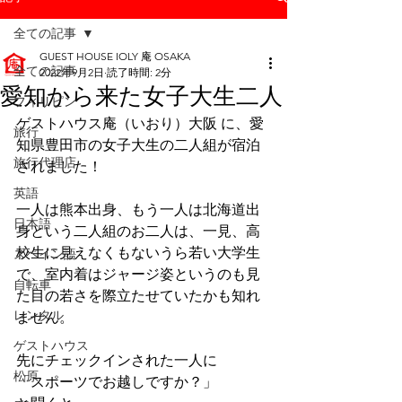
全ての記事
GUEST HOUSE IOLY 庵 OSAKA
全ての記事
2022年9月2日
読了時間: 2分
愛知から来た女子大生二人
フィリピン
ゲストハウス庵（いおり）大阪 に、愛
旅行
知県豊田市の女子大生の二人組が宿泊
旅行代理店
されました！
英語
一人は熊本出身、もう一人は北海道出
日本語
身という二人組のお二人は、一見、高
校生に見えなくもないうら若い大学生
スペイン語
で、室内着はジャージ姿というのも見
自転車
た目の若さを際立たせていたかも知れ
レンタル
ません。
ゲストハウス
先にチェックインされた一人に
松原
「スポーツでお越しですか？」