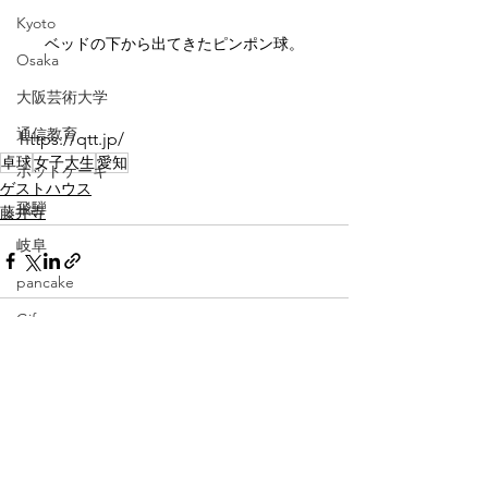
Kyoto
ベッドの下から出てきたピンポン球。
Osaka
大阪芸術大学
通信教育
https://qtt.jp/
卓球
女子大生
愛知
ホットケーキ
ゲストハウス
飛騨
藤井寺
岐阜
pancake
Gifu
baby
すべて表示
最新記事
広島
伊勢
三重