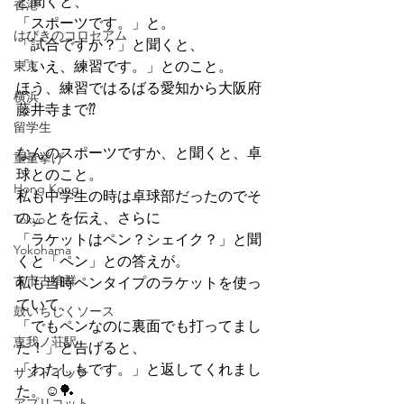
と聞くと、
香港
「スポーツです。」と。
はびきのコロセアム
「試合ですか？」と聞くと、
東京
「いえ、練習です。」とのこと。
ほう、練習ではるばる愛知から大阪府
横浜
藤井寺まで⁇
留学生
なんのスポーツですか、と聞くと、卓
重量挙げ
球とのこと。
Hong Kong
私も中学生の時は卓球部だったのでそ
のことを伝え、さらに
Tokyo
「ラケットはペン？シェイク？」と聞
Yokohama
くと「ペン」との答えが。
古市古墳群
私も当時ペンタイプのラケットを使っ
ていて、
鼓いちじくソース
「でもペンなのに裏面でも打ってまし
恵我ノ荘駅
た！」と告げると、
「わたしもです。」と返してくれまし
サンドイッチ
た。☺🏓
アプリコット