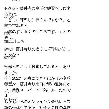
sandwich
しかし、藤井寺に卓球の練習をしに来
るとは。
apricot
「どこに練習しに行くんですか？」と
university
聞いてみると、
「駅のすぐ近くのところです。」との
台湾
答え。
西国三十三所
はて、藤井寺駅の近くに卓球場があっ
藤井寺
たかな？
葛井寺
Taiwanese
と思ってネット検索してみると、あり
ました。
bicycle
今年2022年の春にできたばかりの卓球
travel
教室が、藤井寺駅南口の駅の道路向か
い、業務スーパーの二階にあったので
pilgrimage
す！
Taichung
しかも、私のオンライン英会話レッス
CD
ンの受講生である、社会人男性の卓球