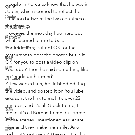
people in Korea to know that he was in 
Kyoto
Japan, which seemed to reflect the 
Osaka
situation between the two countries at 
the time...
大阪芸術大学
However, the next day I pointed out 
通信教育
what seemed to me to be a 
ホットケーキ
contradiction; is it not OK for the 
restaurant to post the photos but is it 
飛騨
OK for you to post a video clip on 
岐阜
YouTube? Then he said something like 
he 'made up his mind'.
pancake
A few weeks later, he finished editing 
Gifu
the video, and posted it on YouTube 
and sent the link to me! It's over 23 
baby
minutes, and it's all Greek to me, I 
広島
mean, it's all Korean to me, but some 
伊勢
of the scenes I mentioned earlier are 
nice and they make me smile. As of 
三重
today, it's got over 200 views!! I really 