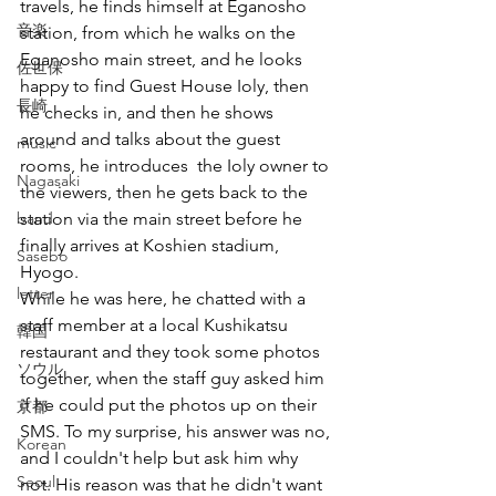
travels, he finds himself at Eganosho 
音楽
station, from which he walks on the 
Eganosho main street, and he looks 
佐世保
happy to find Guest House Ioly, then 
長崎
he checks in, and then he shows 
around and talks about the guest 
music
rooms, he introduces  the Ioly owner to 
Nagasaki
the viewers, then he gets back to the 
band
station via the main street before he 
finally arrives at Koshien stadium, 
Sasebo
Hyogo.
letter
While he was here, he chatted with a 
staff member at a local Kushikatsu 
韓国
restaurant and they took some photos 
ソウル
together, when the staff guy asked him 
if he could put the photos up on their 
京都
SMS. To my surprise, his answer was no, 
Korean
and I couldn't help but ask him why 
Seoul
not. His reason was that he didn't want 