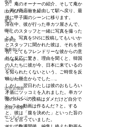
香港
介、庵のオーナーの紹介、そして庵か
ら再び商店街を経由して駅へ戻り、最
はびきのコロセアム
後に甲子園のシーンに移ります。
東京
滞在中、彼が行った串カツ屋さんで、
横浜
そこのスタッフと一緒に写真を撮った
とき、写真をSNSに投稿してもいいか
留学生
とスタッフに聞かれた彼は、それを拒
重量挙げ
否。とてもフレンドリーな彼からの意
外な反応に驚き、理由を聞くと、韓国
Hong Kong
の人たちに彼が今、日本に来ているの
Tokyo
を知られたくないという、ご時世を反
Yokohama
映した懸念からでした…。
しかし、翌日わたしは彼のおもしろい
古市古墳群
矛盾にツッコミを入れました。串カツ
鼓いちじくソース
屋のSNSへの投稿はダメだけど自分で
YouTube動画は作るんだ？と。する
恵我ノ荘駅
と、彼は「腹を決めた」といった旨の
サンドイッチ
ことを言っていました。
そして数週間後、編集し終えた動画を
アプリコット