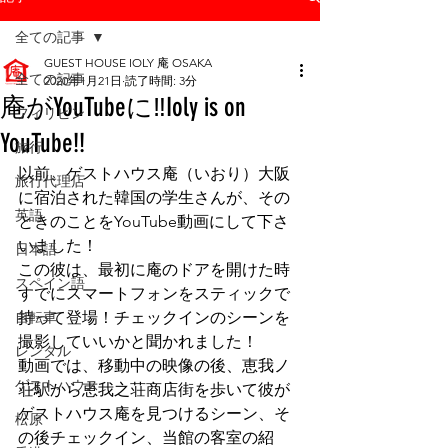
全ての記事
GUEST HOUSE IOLY 庵 OSAKA
全ての記事
2020年1月21日
読了時間: 3分
庵がYouTubeに‼Ioly is on
フィリピン
YouTube!!
旅行
以前、ゲストハウス庵（いおり）大阪 
旅行代理店
に宿泊された韓国の学生さんが、その
英語
ときのことをYouTube動画にして下さ
いました！
日本語
この彼は、最初に庵のドアを開けた時
スペイン語
すでにスマートフォンをスティックで
自転車
持って登場！チェックインのシーンを
撮影していいかと聞かれました！
レンタル
動画では、移動中の映像の後、恵我ノ
ゲストハウス
荘駅から恵我之荘商店街を歩いて彼が
ゲストハウス庵を見つけるシーン、そ
松原
の後チェックイン、当館の客室の紹