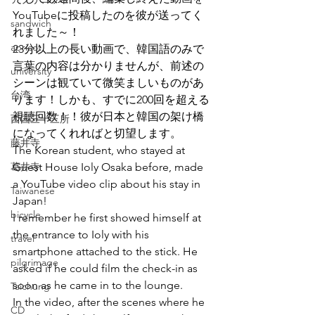
YouTubeに投稿したのを彼が送ってく
sandwich
れました～！
apricot
23分以上の長い動画で、韓国語のみで
言葉の内容は分かりませんが、前述の
university
シーンは観ていて微笑ましいものがあ
台湾
ります！しかも、すでに200回を超える
視聴回数！！彼が日本と韓国の架け橋
西国三十三所
になってくれればと切望します。
藤井寺
The Korean student, who stayed at 
葛井寺
Guest House Ioly Osaka before, made 
a YouTube video clip about his stay in 
Taiwanese
Japan!
bicycle
I remember he first showed himself at 
the entrance to Ioly with his 
travel
smartphone attached to the stick. He 
pilgrimage
asked if he could film the check-in as 
soon as he came in to the lounge. 
Taichung
In the video, after the scenes where he 
CD