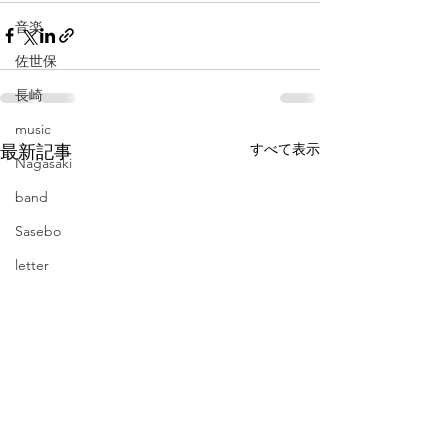
音楽
佐世保
長崎
music
すべて表示
最新記事
Nagasaki
band
Sasebo
letter
韓国
ソウル
京都
Korean
Seoul