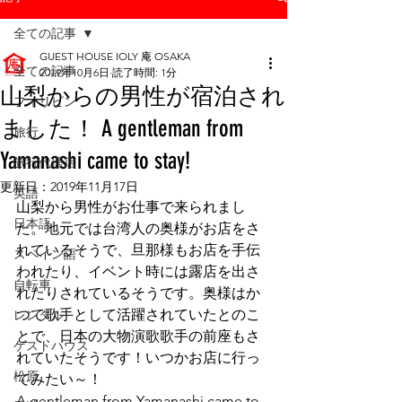
全ての記事
GUEST HOUSE IOLY 庵 OSAKA
全ての記事
2019年10月6日
読了時間: 1分
山梨からの男性が宿泊され
フィリピン
ました！ A gentleman from
旅行
Yamanashi came to stay!
旅行代理店
更新日：
2019年11月17日
英語
山梨から男性がお仕事で来られまし
日本語
た。地元では台湾人の奥様がお店をさ
れているそうで、旦那様もお店を手伝
スペイン語
われたり、イベント時には露店を出さ
自転車
れたりされているそうです。奥様はか
つて歌手として活躍されていたとのこ
レンタル
とで、日本の大物演歌歌手の前座もさ
ゲストハウス
れていたそうです！いつかお店に行っ
松原
てみたい～！
A gentleman from Yamanashi came to 