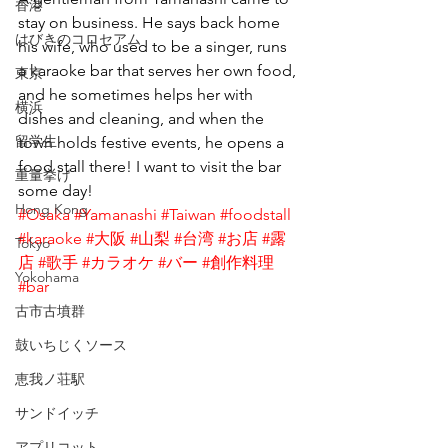
香港
stay on business. He says back home 
はびきのコロセアム
his wife, who used to be a singer, runs 
a karaoke bar that serves her own food, 
東京
and he sometimes helps her with 
横浜
dishes and cleaning, and when the 
留学生
town holds festive events, he opens a 
food stall there! I want to visit the bar 
重量挙げ
some day!
Hong Kong
#Osaka
#Yamanashi
#Taiwan
#foodstall
#karaoke
#大阪
#山梨
#台湾
#お店
#露
Tokyo
店
#歌手
#カラオケ
#バー
#創作料理
Yokohama
#bar
古市古墳群
鼓いちじくソース
恵我ノ荘駅
サンドイッチ
アプリコット