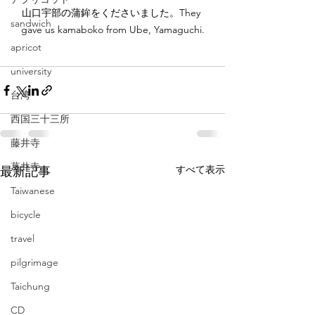
山口宇部の蒲鉾をくださいました。They 
sandwich
gave us kamaboko from Ube, Yamaguchi.
apricot
university
台湾
西国三十三所
藤井寺
葛井寺
すべて表示
最新記事
Taiwanese
bicycle
travel
pilgrimage
Taichung
CD