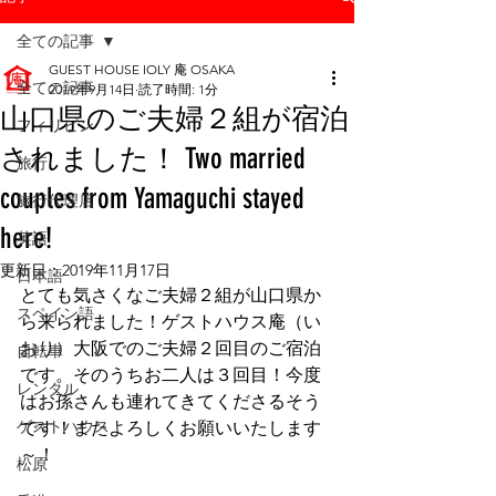
全ての記事
GUEST HOUSE IOLY 庵 OSAKA
全ての記事
2019年9月14日
読了時間: 1分
山口県のご夫婦２組が宿泊
フィリピン
されました！ Two married
旅行
couples from Yamaguchi stayed
旅行代理店
here!
英語
更新日：
2019年11月17日
日本語
とても気さくなご夫婦２組が山口県か
スペイン語
ら来られました！ゲストハウス庵（い
おり）大阪でのご夫婦２回目のご宿泊
自転車
です。そのうちお二人は３回目！今度
レンタル
はお孫さんも連れてきてくださるそう
ゲストハウス
です！またよろしくお願いいたします
～！
松原