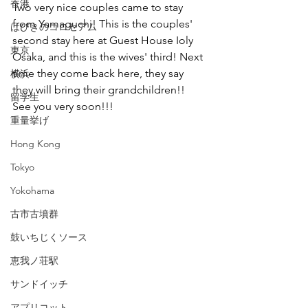
香港
Two very nice couples came to stay 
from Yamaguchi! This is the couples' 
はびきのコロセアム
second stay here at Guest House Ioly 
東京
Osaka, and this is the wives' third! Next 
time they come back here, they say 
横浜
they will bring their grandchildren!! 
留学生
See you very soon!!!
重量挙げ
Hong Kong
Tokyo
Yokohama
古市古墳群
鼓いちじくソース
恵我ノ荘駅
サンドイッチ
アプリコット