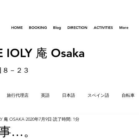
HOME
BOOKING
Blog
DIRECTION
ACTIVITIES
More
 IOLY 庵 Osaka
目８－２３
旅行代理店
英語
日本語
スペイン語
自転車
LY 庵 OSAKA
2020年7月9日
読了時間: 1分
はびきのコロセアム
東京
横浜
留学生
重量
事…。