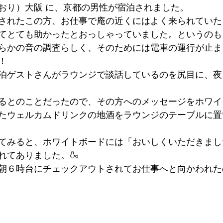
おり）大阪 に、京都の男性が宿泊されました。
墳群
鼓いちじくソース
恵我ノ荘駅
サンドイッチ
されたこの方、お仕事で庵の近くにはよく来られていた
てとても助かったとおっしゃっていました。というのも
らかの音の調査らしく、そのためには電車の運行が止ま
ity
台湾
西国三十三所
藤井寺
！
泊ゲストさんがラウンジで談話しているのを尻目に、夜
るとのことだったので、その方へのメッセージをホワイ
たウェルカムドリンクの地酒をラウンジのテーブルに置
てみると、ホワイトボードには「おいしくいただきまし
れてありました。🍶
朝６時台にチェックアウトされてお仕事へと向かわれた