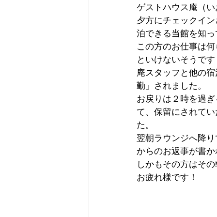
ゲストハウス庵（い
Tokyo
Yokohama
古市古
夕方にチェックイン
泊できる当館を知っ
この方のお仕事は何
sandwich
apricot
univers
といけないそうです
庵スタッフと他の宿
勤」されました。
お戻りは２時を過ぎ
て、保留にされてい
た。
翌朝ラウンジへ降り
からのお返事が書か
しかもその方はその
お疲れ様です！