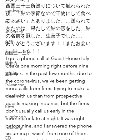
西国三十三所巡りについて触れられた
sandwich
後、「鮎の季節なので干物にして食べ
て下さい」とありました。…送られて
apricot
きたのは、果たして鮎の形をした、鮎
university
の名前を冠した、生菓子でした…。
台湾
ありがとうございます！！またお会い
しましょう！！
西国三十三所
I got a phone call at Guest House Ioly 
藤井寺
Osaka one morning right before nine 
o'clock. In the past few months, due to 
葛井寺
the coronavirus, we've been getting 
Taiwanese
more calls from firms trying to make a 
bicycle
deal with us than from prospective 
guests making inquiries, but the firms 
travel
don't usually call us early in the 
pilgrimage
morning or late at night. It was right 
before nine, and I answered the phone 
Taichung
assuming it wasn't from one of them. 
CD