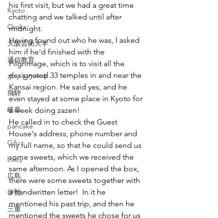
his first visit, but we had a great time 
Kyoto
chatting and we talked until after 
Osaka
midnight.
Having found out who he was, I asked 
大阪芸術大学
him if he'd finished with the 
通信教育
Pilgrimage, which is to visit all the 
designated 33 temples in and near the 
ホットケーキ
Kansai region. He said yes, and he 
飛騨
even stayed at some place in Kyoto for 
岐阜
a week doing zazen!
He called in to check the Guest 
pancake
House's address, phone number and 
Gifu
my full name, so that he could send us 
some sweets, which we received the 
baby
same afternoon. As I opened the box, 
広島
there were some sweets together with 
a handwritten letter!  In it he 
伊勢
mentioned his past trip, and then he 
三重
mentioned the sweets he chose for us 