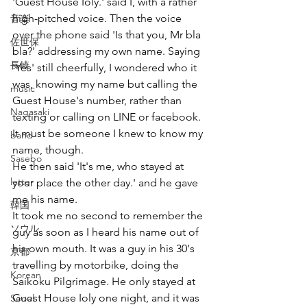
'Guest House Ioly.' said I, with a rather 
high-pitched voice. Then the voice 
音楽
over the phone said 'Is that you, Mr bla 
佐世保
bla?' addressing my own name. Saying 
長崎
'Yes' still cheerfully, I wondered who it 
was, knowing my name but calling the 
music
Guest House's number, rather than 
Nagasaki
texting or calling on LINE or facebook. 
It must be someone I knew to know my 
band
name, though.
Sasebo
He then said 'It's me, who stayed at 
letter
your place the other day.' and he gave 
me his name. 
韓国
It took me no second to remember the 
ソウル
guy as soon as I heard his name out of 
his own mouth. It was a guy in his 30's 
京都
travelling by motorbike, doing the 
Korean
Saikoku Pilgrimage. He only stayed at 
Guest House Ioly one night, and it was 
Seoul