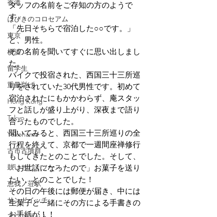
香港
タッフの名前をご存知の方のようで
す。
はびきのコロセアム
「先日そちらで宿泊した○○です。」
東京
と、男性。
その名前を聞いてすぐに思い出しまし
横浜
た。
留学生
バイクで投宿された、西国三十三所巡
重量挙げ
りをされていた30代男性です。初めて
宿泊されたにもかかわらず、庵スタッ
Hong Kong
フと話しが盛り上がり、深夜まで語り
Tokyo
合ったものでした。
聞いてみると、西国三十三所巡りの全
Yokohama
行程を終えて、京都で一週間座禅修行
古市古墳群
もしてきたとのことでした。そして、
鼓いちじくソース
「お世話になったので」お菓子を送り
たい、とのことでした！
恵我ノ荘駅
その日の午後には郵便が届き、中には
サンドイッチ
生菓子と一緒にその方による手書きの
お手紙が！！
アプリコット