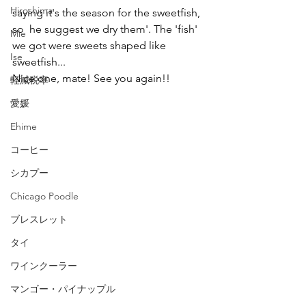
Hiroshima
saying it's the season for the sweetfish, 
so  he suggest we dry them'. The 'fish' 
Mie
we got were sweets shaped like 
Ise
sweetfish...
Nice one, mate! See you again!!
軽減税率
愛媛
Ehime
コーヒー
シカプー
Chicago Poodle
ブレスレット
タイ
ワインクーラー
マンゴー・パイナップル