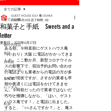
全ての記事
GUEST HOUSE IOLY 庵 OSAKA
全ての記事
2020年6月25日
読了時間: 3分
和菓子と手紙 Sweets and a
フィリピン
letter
旅行
更新日：
2020年6月27日
旅行代理店
ある朝、９時直前にゲストハウス庵
英語
（いおり）大阪 に電話がかかってきま
した。ここ数か月、新型コロナウイル
日本語
スの影響下で、宿泊予約お問い合わせ
スペイン語
の電話よりも業者からの電話の方が多
いのが現状ですが、さすがの業者も早
自転車
朝や夜遅くには電話をかけてきませ
レンタル
ん。９時前だったので業者ではないだ
ゲストハウス
ろうと推測しながら、「はい、ゲスト
ハウス庵です！」と電話に出ました。
松原
すると、「○○さんですか？」と、庵ス