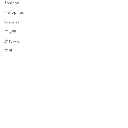
Thailand
Philippines
bracelet
二世帯
赤ちゃん
石川
金沢
家族
baby
Ishikawa
Kanazawa
旅行
西国三十三所
ビートルズ
藤井寺
百舌鳥古市古墳群